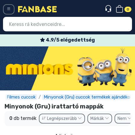
0
Menü
4.9/5 elégedettség
Belépés
Regisztráció
Legújabb cuccok
Akciós ajánlatok
Express szállítás
Filmes cuccok
Minyonok (Gru) cuccok termékek ajándékok
Minyonok (Gru) irattartó mappák
Előrendelhető cuccok
0
db termék
Legnépszerűbb
Márkák
Nem
Outlet cuccok