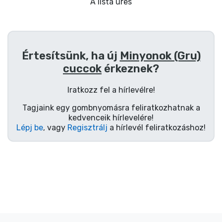
Ajándékkártya
A lista üres
Szállítás és fizetés
Értesítsünk, ha új
Minyonok (Gru)
Sorozatos cuccok
cuccok
érkeznek?
Filmes cuccok
Iratkozz fel a hírlevélre!
Tagjaink egy gombnyomásra feliratkozhatnak a
Mesés cuccok
kedvenceik hírlevelére!
Lépj be
, vagy
Regisztrálj
a hírlevél feliratkozáshoz!
Animés cuccok
Gamer cuccok
Sportos cuccok