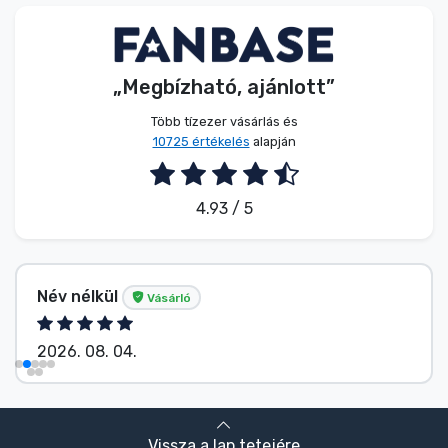
Zenés cuccok
Terméktípusok
„Megbízható, ajánlott”
Több tízezer vásárlás és
Márkák
10725 értékelés
alapján
4.93 / 5
Név nélkül
Vásárló
2026. 08. 04.
Vissza a lap tetejére