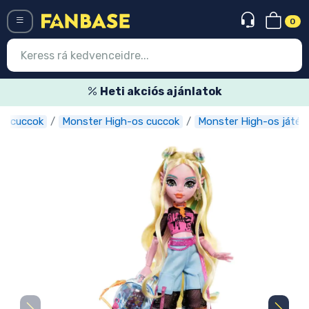
0
Menü
Heti akciós ajánlatok
s cuccok
Monster High-os cuccok
Monster High-os játék
Belépés
Regisztráció
Legújabb cuccok
Akciós ajánlatok
Express szállítás
Előrendelhető cuccok
Outlet cuccok