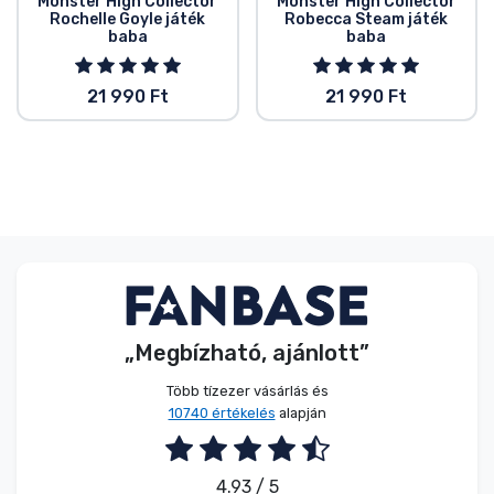
Monster High Collector
Monster High Collector
Rochelle Goyle játék
Robecca Steam játék
baba
baba
21 990 Ft
21 990 Ft
„Megbízható, ajánlott”
Több tízezer vásárlás és
10740 értékelés
alapján
4.93 / 5