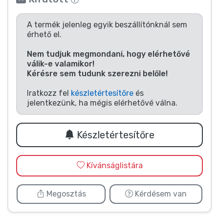
Zenés cuccok
A termék jelenleg egyik beszállítónknál sem
Terméktípusok
érhető el.
Nem tudjuk megmondani, hogy elérhetővé
Márkák
válik-e valamikor!
Kérésre sem tudunk szerezni belőle!
Iratkozz fel
készletértesítőre
és
jelentkezünk, ha mégis elérhetővé válna.
Készletértesítőre
Kívánságlistára
Megosztás
Kérdésem van