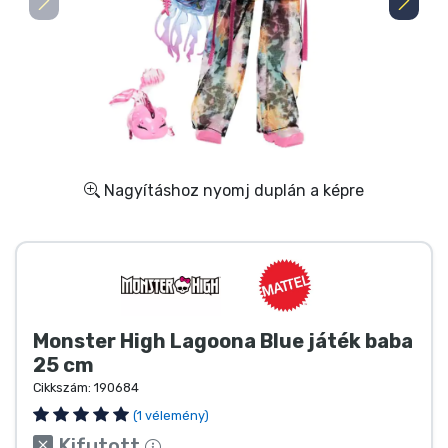
Ajándékkártya
Szállítás és fizetés
Sorozatos cuccok
Filmes cuccok
Nagyításhoz nyomj duplán a képre
Mesés cuccok
Animés cuccok
Gamer cuccok
Monster High Lagoona Blue játék baba
25 cm
Cikkszám:
190684
Sportos cuccok
(1 vélemény)
Kifutott