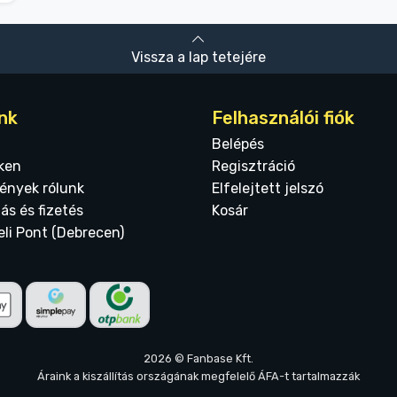
Vissza a lap tetejére
nk
Felhasználói fiók
Belépés
ken
Regisztráció
ények rólunk
Elfelejtett jelszó
tás és fizetés
Kosár
eli Pont (Debrecen)
2026 © Fanbase Kft.
Áraink a kiszállítás országának megfelelő ÁFA-t tartalmazzák