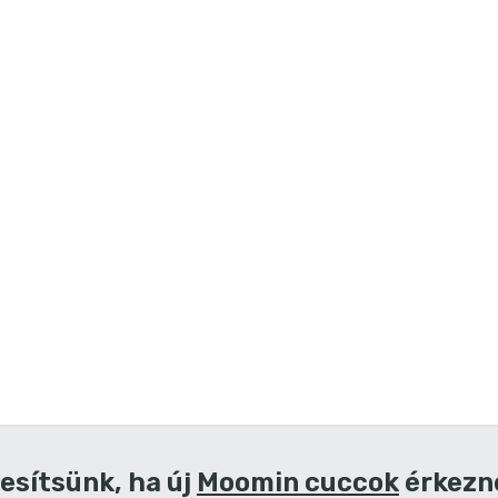
esítsünk, ha új
Moomin cuccok
érkezn