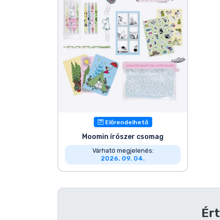
Szállítás és fizetés
Sorozatos cuccok
Filmes cuccok
Mesés cuccok
Animés cuccok
Előrendelhető
Moomin írószer csomag
Gamer cuccok
Várható megjelenés:
2026. 09. 04.
Sportos cuccok
Zenés cuccok
Ért