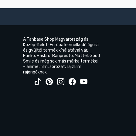
A Fanbase Shop Magyarország és
Közép-Kelet-Európa kiemelkedő figura
és gyűjtői termék kínálatával vár.
Funko, Hasbro, Banpresto, Mattel, Good
Smile és még sok más márka termékei
– anime, film, sorozat, rajzfilm
rajongóknak.