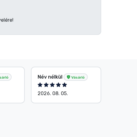
elére!
Név nélkül
Név nélk
sárló
Vásárló
2026. 08. 05.
2026. 08.