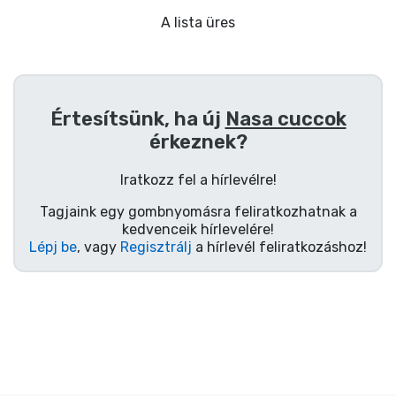
Ajándékkártya
A lista üres
Szállítás és fizetés
Sorozatos cuccok
Értesítsünk, ha új
Nasa cuccok
érkeznek?
Filmes cuccok
Iratkozz fel a hírlevélre!
Mesés cuccok
Tagjaink egy gombnyomásra feliratkozhatnak a
kedvenceik hírlevelére!
Animés cuccok
Lépj be
, vagy
Regisztrálj
a hírlevél feliratkozáshoz!
Gamer cuccok
Sportos cuccok