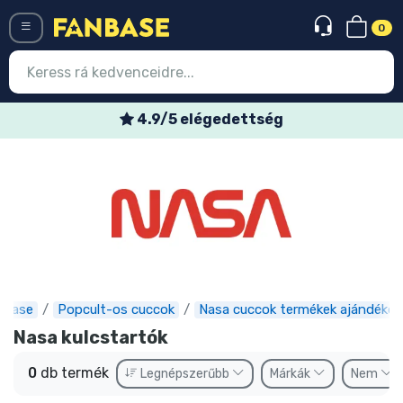
0
Menü
4.9/5 elégedettség
Belépés
Regisztráció
Legújabb cuccok
Akciós ajánlatok
Express szállítás
nbase
Popcult-os cuccok
Nasa cuccok termékek ajándékok
Előrendelhető cuccok
Nasa kulcstartók
Outlet cuccok
0
db termék
Legnépszerűbb
Márkák
Nem