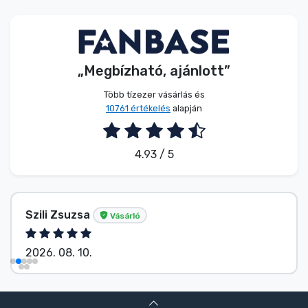
Zenés cuccok
Terméktípusok
„Megbízható, ajánlott”
Márkák
Több tízezer vásárlás és
10761 értékelés
alapján
4.93 / 5
Szili Zsuzsa
Vásárló
2026. 08. 10.