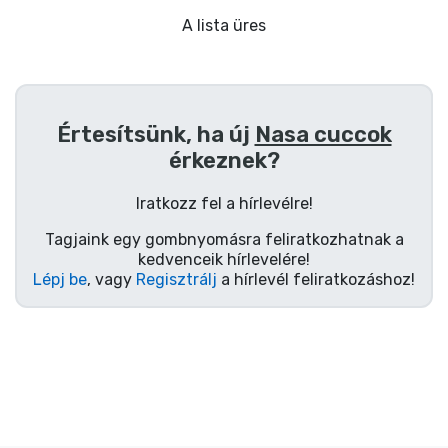
Ajándékkártya
A lista üres
Szállítás és fizetés
Sorozatos cuccok
Értesítsünk, ha új
Nasa cuccok
érkeznek?
Filmes cuccok
Iratkozz fel a hírlevélre!
Mesés cuccok
Tagjaink egy gombnyomásra feliratkozhatnak a
kedvenceik hírlevelére!
Animés cuccok
Lépj be
, vagy
Regisztrálj
a hírlevél feliratkozáshoz!
Gamer cuccok
Sportos cuccok