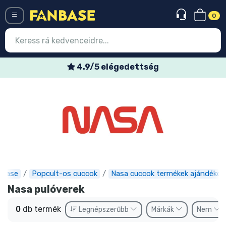
0
Menü
4.9/5 elégedettség
Belépés
Regisztráció
Legújabb cuccok
Akciós ajánlatok
Express szállítás
nbase
Popcult-os cuccok
Nasa cuccok termékek ajándékok
Előrendelhető cuccok
Nasa pulóverek
Outlet cuccok
0
db termék
Legnépszerűbb
Márkák
Nem