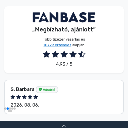
Zenés cuccok
Terméktípusok
„Megbízható, ajánlott”
Márkák
Több tízezer vásárlás és
10729 értékelés
alapján
4.93 / 5
S. Barbara
Vásárló
2026. 08. 06.