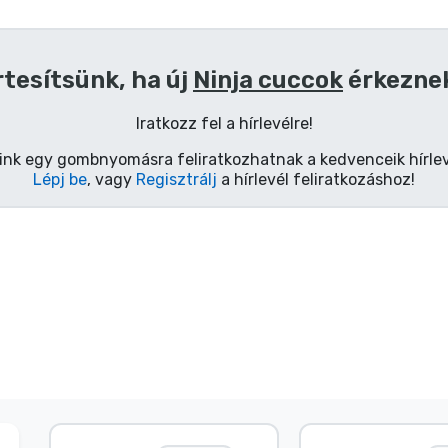
rtesítsünk, ha új
Ninja cuccok
érkezne
Iratkozz fel a hírlevélre!
ink egy gombnyomásra feliratkozhatnak a kedvenceik hírlev
Lépj be
, vagy
Regisztrálj
a hírlevél feliratkozáshoz!