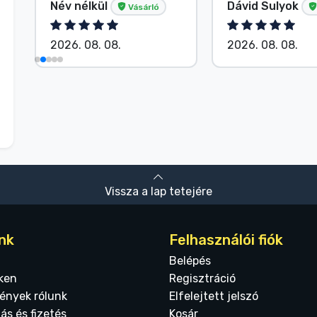
Név nélkül
Dávid Sulyok
Vásárló
2026. 08. 08.
2026. 08. 08.
Vissza a lap tetejére
nk
Felhasználói fiók
Belépés
ken
Regisztráció
ények rólunk
Elfelejtett jelszó
tás és fizetés
Kosár