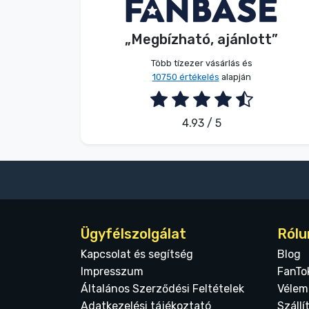
Név nélkül
Vásárló
Terméktípusok
„Megbízható, ajánlott”
2026. 08. 09.
Márkák
Több tízezer vásárlás és
10750 értékelés
alapján
4.93 / 5
Ügyfélszolgálat
Rólu
Kapcsolat és segítség
Blog
Impresszum
FanTo
Általános Szerződési Feltételek
Vélem
Adatkezelési tájékoztató
Szállí