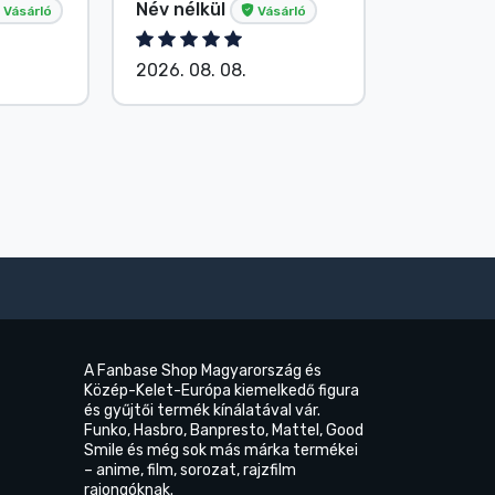
Név nélkül
Név nélk
Vásárló
Vásárló
2026. 08. 08.
2026. 08.
A Fanbase Shop Magyarország és
Közép-Kelet-Európa kiemelkedő figura
és gyűjtői termék kínálatával vár.
Funko, Hasbro, Banpresto, Mattel, Good
Smile és még sok más márka termékei
– anime, film, sorozat, rajzfilm
rajongóknak.