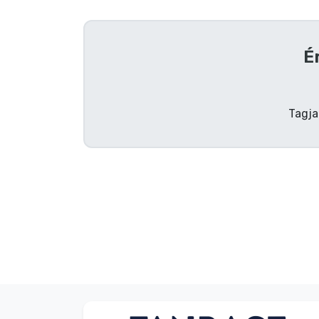
Szállítás és fizetés
É
Sorozatos cuccok
Filmes cuccok
Tagja
Mesés cuccok
Animés cuccok
Gamer cuccok
Sportos cuccok
Zenés cuccok