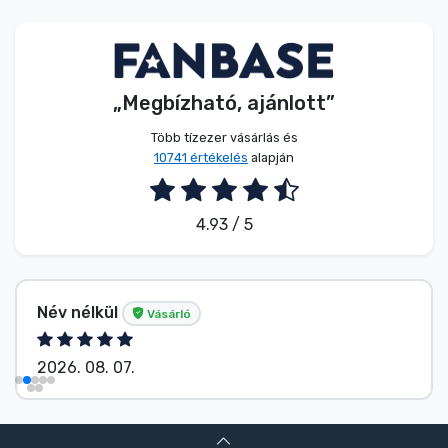
Zenés cuccok
Terméktípusok
„Megbízható, ajánlott”
Márkák
Több tízezer vásárlás és
10741 értékelés
alapján
4.93 / 5
Név nélkül
Vásárló
2026. 08. 07.