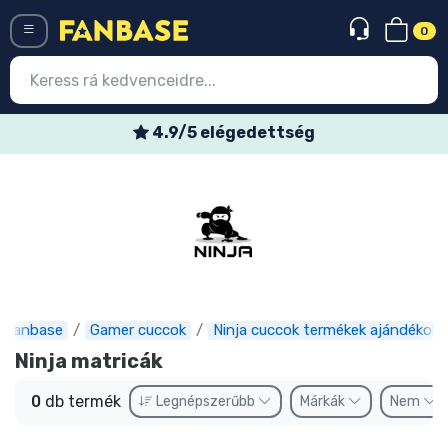
0
Menü
4.9/5 elégedettség
Belépés
Regisztráció
Legújabb cuccok
Akciós ajánlatok
Express szállítás
Fanbase
Gamer cuccok
Ninja cuccok termékek ajándékok
Ninja matricák
Előrendelhető cuccok
0
db termék
Legnépszerűbb
Márkák
Nem
Outlet cuccok