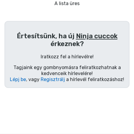
Ajándékkártya
A lista üres
Szállítás és fizetés
Sorozatos cuccok
Értesítsünk, ha új
Ninja cuccok
érkeznek?
Filmes cuccok
Iratkozz fel a hírlevélre!
Mesés cuccok
Tagjaink egy gombnyomásra feliratkozhatnak a
kedvenceik hírlevelére!
Lépj be
, vagy
Regisztrálj
a hírlevél feliratkozáshoz!
Animés cuccok
Gamer cuccok
Sportos cuccok