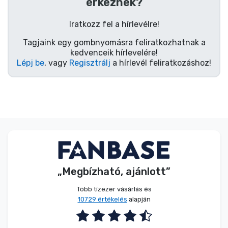
Zenés cuccok
érkeznek?
Iratkozz fel a hírlevélre!
Terméktípusok
Tagjaink egy gombnyomásra feliratkozhatnak a
kedvenceik hírlevelére!
Lépj be
, vagy
Regisztrálj
a hírlevél feliratkozáshoz!
Márkák
„Megbízható, ajánlott”
Több tízezer vásárlás és
10729 értékelés
alapján