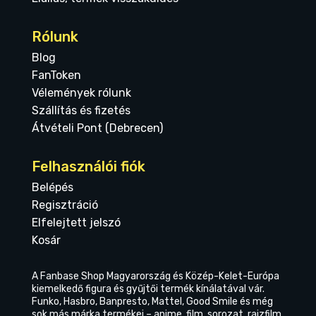
Rólunk
Blog
FanToken
Vélemények rólunk
Szállítás és fizetés
Átvételi Pont (Debrecen)
Felhasználói fiók
Belépés
Regisztráció
Elfelejtett jelszó
Kosár
A Fanbase Shop Magyarország és Közép-Kelet-Európa
kiemelkedő figura és gyűjtői termék kínálatával vár.
Funko, Hasbro, Banpresto, Mattel, Good Smile és még
sok más márka termékei – anime, film, sorozat, rajzfilm