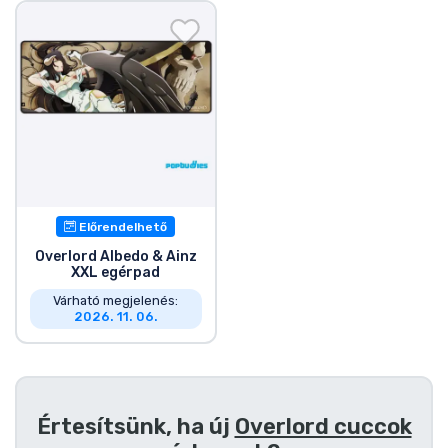
Ajándékkártya
Szállítás és fizetés
Sorozatos cuccok
Filmes cuccok
Mesés cuccok
Előrendelhető
Overlord Albedo & Ainz
XXL egérpad
Animés cuccok
Várható megjelenés:
2026. 11. 06.
Gamer cuccok
Sportos cuccok
Értesítsünk, ha új
Overlord cuccok