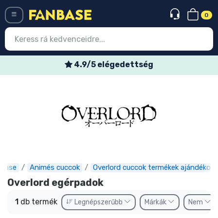
0
Menü
4.9/5 elégedettség
Belépés
Regisztráció
Legújabb cuccok
Akciós ajánlatok
Express szállítás
nbase
Animés cuccok
Overlord cuccok termékek ajándékok
Előrendelhető cuccok
Overlord egérpadok
Outlet cuccok
1
db termék
Legnépszerűbb
Márkák
Nem