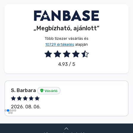
Zenés cuccok
Terméktípusok
„Megbízható, ajánlott”
Márkák
Több tízezer vásárlás és
10729 értékelés
alapján
4.93 / 5
S. Barbara
Vásárló
2026. 08. 06.