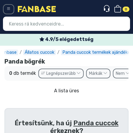
0
Menü
4.9/5 elégedettség
Fanbase
Állatos cuccok
Panda cuccok termékek ajándékok
Belépés
Regisztráció
Panda bögrék
Legújabb cuccok
0
db termék
Legnépszerűbb
Márkák
Nem
Akciós ajánlatok
A lista üres
Express szállítás
Előrendelhető cuccok
Outlet cuccok
Értesítsünk, ha új
Panda cuccok
érkeznek?