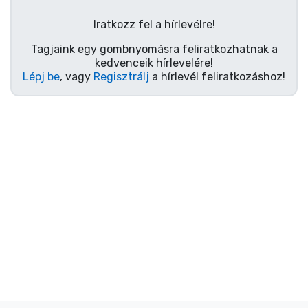
Ajándékkártya
Iratkozz fel a hírlevélre!
Szállítás és fizetés
Tagjaink egy gombnyomásra feliratkozhatnak a
kedvenceik hírlevelére!
Sorozatos cuccok
Lépj be
, vagy
Regisztrálj
a hírlevél feliratkozáshoz!
Filmes cuccok
Mesés cuccok
Animés cuccok
Gamer cuccok
Sportos cuccok