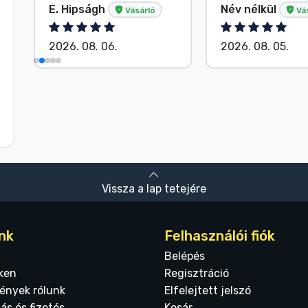
E. Hipságh
Név nélkül
Vásárló
Vá
2026. 08. 06.
2026. 08. 05.
Vissza a lap tetejére
nk
Felhasználói fiók
Belépés
ken
Regisztráció
ények rólunk
Elfelejtett jelszó
tás és fizetés
Kosár