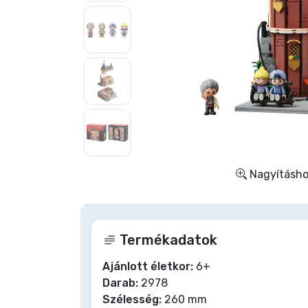
Szállítás és fizetés
Sorozatos cuccok
Filmes cuccok
Mesés cuccok
Animés cuccok
Nagyításhoz
Gamer cuccok
Termékadatok
Sportos cuccok
Ajánlott életkor:
6+
Darab:
2978
Zenés cuccok
Szélesség:
260 mm