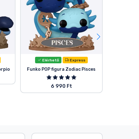
Elérhető
Express
Elér
orpio
Funko POP figura Zodiac Pisces
Funko POP 
6 990 Ft