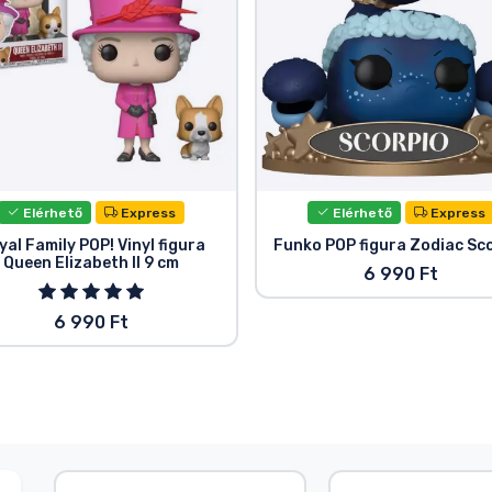
Elérhető
Express
Elérhető
Express
yal Family POP! Vinyl figura
Funko POP figura Zodiac Sc
Queen Elizabeth II 9 cm
6 990 Ft
6 990 Ft