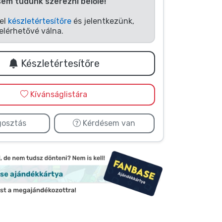
sem tudunk szerezni belőle!
fel
készletértesítőre
és jelentkezünk,
elérhetővé válna.
Készletértesítőre
Kívánságlistára
osztás
Kérdésem van