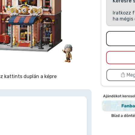
Kérésre 
Iratkozz 
ha mégis 
Meg
 kattints duplán a képre