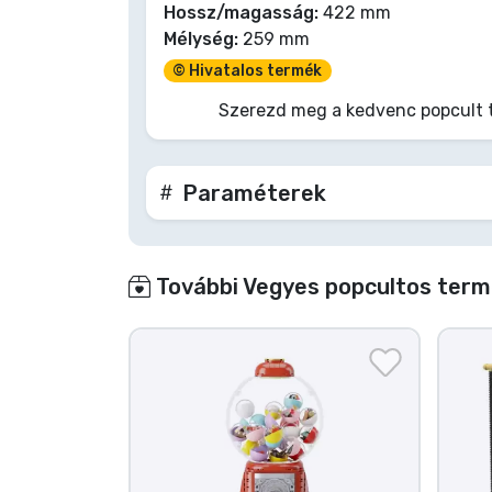
Hossz/magasság:
422 mm
Mélység:
259 mm
Terméktípusok
© Hivatalos termék
Márkák
Szerezd meg a kedvenc popcult 
Paraméterek
További Vegyes popcultos term