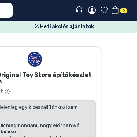
0
Heti akciós ajánlatok
riginal Toy Store építőkészlet
8
tt
jelenleg egyik beszállítónknál sem
uk megmondani, hogy elérhetővé
alamikor!