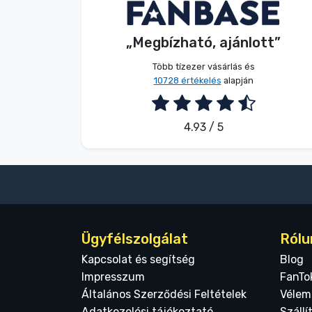
S. Barbara
Vásárló
„Megbízható, ajánlott”
2026. 08. 06.
Több tízezer vásárlás és
10728 értékelés
alapján
4.93 / 5
Ügyfélszolgálat
Rólu
Kapcsolat és segítség
Blog
Impresszum
FanTo
Általános Szerződési Feltételek
Vélem
Adatkezelési tájékoztató
Szállí