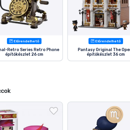
Előrendelhető
Előrendelhető
nal-Retro Series Retro Phone
Pantasy Original The Ope
építőkészlet 26 cm
építőkészlet 36 cm
ccok