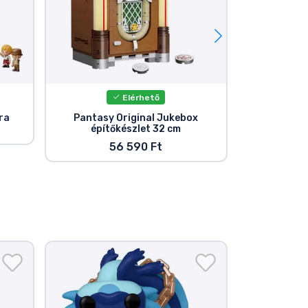
Elérhető
E
ra
Pantasy Original Jukebox
Pantasy 
építőkészlet 32 cm
Airsh
56 590 Ft