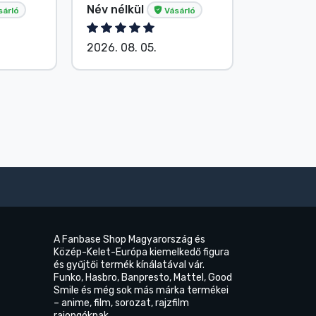
Név nélkül
Név nélk
sárló
Vásárló
2026. 08. 05.
2026. 08.
A Fanbase Shop Magyarország és
Közép-Kelet-Európa kiemelkedő figura
és gyűjtői termék kínálatával vár.
Funko, Hasbro, Banpresto, Mattel, Good
Smile és még sok más márka termékei
– anime, film, sorozat, rajzfilm
rajongóknak.