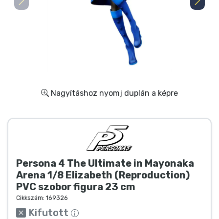
Ajándékkártya
Szállítás és fizetés
Sorozatos cuccok
Filmes cuccok
Nagyításhoz nyomj duplán a képre
Mesés cuccok
Animés cuccok
Persona 4 The Ultimate in Mayonaka
Gamer cuccok
Arena 1/8 Elizabeth (Reproduction)
PVC szobor figura 23 cm
Sportos cuccok
Cikkszám:
169326
Kifutott