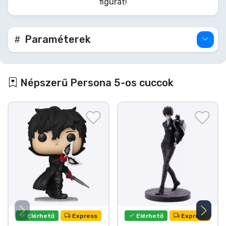
figurát!
kétségtelenül átalakítja majd a teredet.
Paraméterek
Népszerű Persona 5-os cuccok
Elérhető
Express
Elérhető
Express