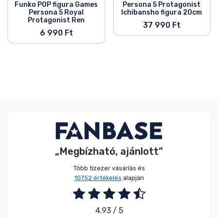
Funko POP figura Games
Persona 5 Protagonist
Persona 5 Royal
Ichibansho figura 20cm
Protagonist Ren
37 990 Ft
6 990 Ft
„Megbízható, ajánlott”
Több tízezer vásárlás és
10752 értékelés
alapján
4.93 / 5