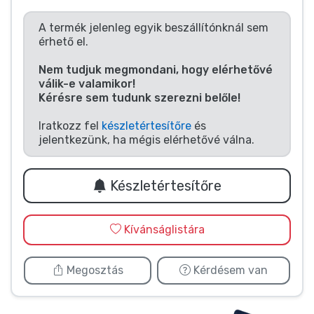
Zenés cuccok
A termék jelenleg egyik beszállítónknál sem
érhető el.
Terméktípusok
Nem tudjuk megmondani, hogy elérhetővé
válik-e valamikor!
Márkák
Kérésre sem tudunk szerezni belőle!
Iratkozz fel
készletértesítőre
és
jelentkezünk, ha mégis elérhetővé válna.
Készletértesítőre
Kívánságlistára
Megosztás
Kérdésem van