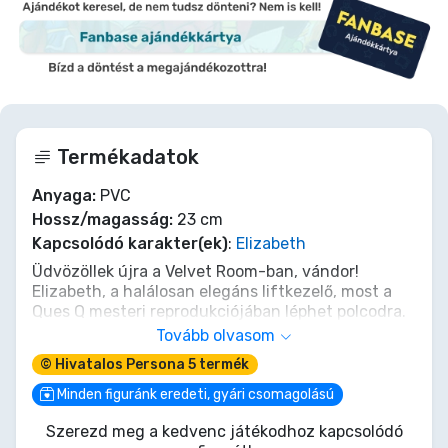
Termékadatok
Anyaga:
PVC
Hossz/magasság:
23 cm
Kapcsolódó karakter(ek)
:
Elizabeth
Üdvözöllek újra a Velvet Room-ban, vándor!
Elizabeth, a halálosan elegáns liftkezelő, most a
Ques Q mesteri reprodukciójában léphet polcodra.
Ez a 23 cm-es szobor tökéletesen megragadja
Tovább olvasom
Elizabeth rejtélyes báját és erejét, ahogy a
© Hivatalos Persona 5 termék
Persona Compendium és egy Tarot kártya között
egyensúlyoz. Készen állsz, hogy teljesítsd a
Minden figuránk eredeti, gyári csomagolású
következő „kérését” és gyűjteményedbe fogadd
Szerezd meg a kedvenc játékodhoz kapcsolódó
félelmetes jelenlétét? Az ő esszenciája