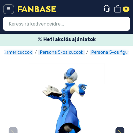
0
Menü
Heti akciós ajánlatok
Gamer cuccok
Persona 5-os cuccok
Persona 5-os figurá
Belépés
Regisztráció
Legújabb cuccok
Akciós ajánlatok
Express szállítás
Előrendelhető cuccok
Outlet cuccok