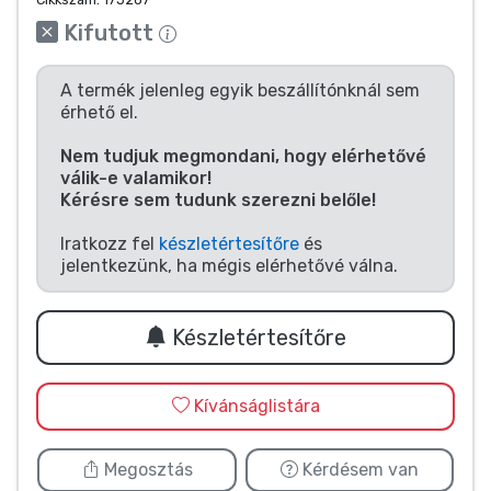
Zenés cuccok
Kifutott
Terméktípusok
A termék jelenleg egyik beszállítónknál sem
érhető el.
Márkák
Nem tudjuk megmondani, hogy elérhetővé
válik-e valamikor!
Kérésre sem tudunk szerezni belőle!
Iratkozz fel
készletértesítőre
és
jelentkezünk, ha mégis elérhetővé válna.
Készletértesítőre
Kívánságlistára
Megosztás
Kérdésem van