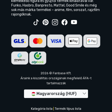
kiemelkedő figura és gyűjtői termék kínálatával vár.
Funko, Hasbro, Banpresto, Mattel, Good Smile és még
sok más márka termékei – anime, film, sorozat, rajzfilm
rajongóknak.
2026 © Fanbase Kft.
Áraink a kiszállítás országának megfelelő ÁFA-t
tartalmazzák
Magyarország (HUF)
Kategória lista
|
Termék típus lista