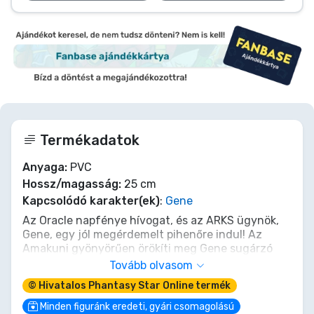
Termékadatok
Anyaga:
PVC
Hossz/magasság:
25 cm
Kapcsolódó karakter(ek)
:
Gene
Az Oracle napfénye hívogat, és az ARKS ügynök,
Gene, egy jól megérdemelt pihenőre indul! Az
Amakuni gyönyörűen örökíti meg Gene sugárzó
energiáját Nyári Vakáció öltözékében. Ez a
Tovább olvasom
lenyűgöző, 1/7 méretarányú, 25 cm-es újrakiadás
© Hivatalos Phantasy Star Online termék
egy tökéletes tengerparti nap vibráló örömét
hozza el gyűjteményedbe. Hagyd, hogy Gene
Minden figuránk eredeti, gyári csomagolású