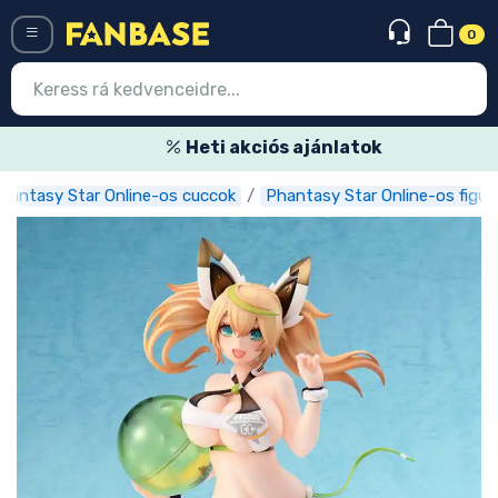
0
Menü
Heti akciós ajánlatok
hantasy Star Online-os cuccok
Phantasy Star Online-os figur
Belépés
Regisztráció
Legújabb cuccok
Akciós ajánlatok
Express szállítás
Előrendelhető cuccok
Outlet cuccok