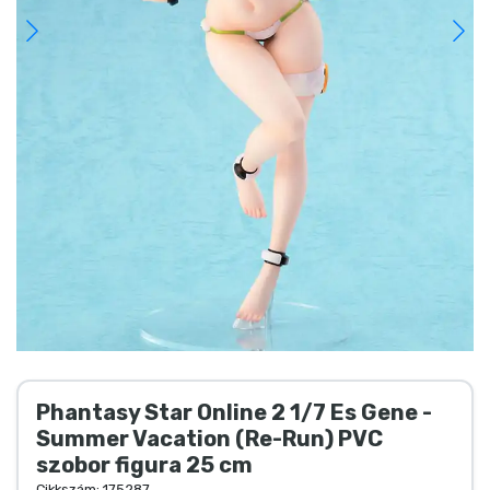
Ajándékkártya
Szállítás és fizetés
Sorozatos cuccok
Filmes cuccok
Mesés cuccok
Animés cuccok
Nagyításhoz nyomj duplán a képre
Gamer cuccok
Phantasy Star Online 2 1/7 Es Gene -
Sportos cuccok
Summer Vacation (Re-Run) PVC
szobor figura 25 cm
Cikkszám:
175287