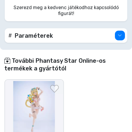
ragályos mosolya és dinamikus póza feldobja a
Szerezd meg a kedvenc játékodhoz kapcsolódó
polcodat, amint R&R szolgálatra jelentkezik!
figurát!
Biztosítsd be ezt a Phantasy Star Online 2
szépséget, és engedd be a nyári hangulatot!
Paraméterek
További Phantasy Star Online-os
termékek a gyártótól