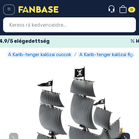
0
Menü
Heti akciós ajánlatok
A Karib-tenger kalózai cuccok
A Karib-tenger kalózai figur
Belépés
Regisztráció
Legújabb cuccok
Akciós ajánlatok
Express szállítás
Előrendelhető cuccok
Outlet cuccok