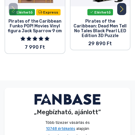
Elérhető
Express
Elérhető
Pirates of the Caribbean
Pirates of the
Funko POP! Movies Vinyl
Caribbean: Dead Men Tell
figura Jack Sparrow 9 cm
No Tales Black Pearl LED
Edition 3D Puzzle
29 890 Ft
7 990 Ft
„Megbízható, ajánlott”
Több tízezer vásárlás és
10748 értékelés
alapján