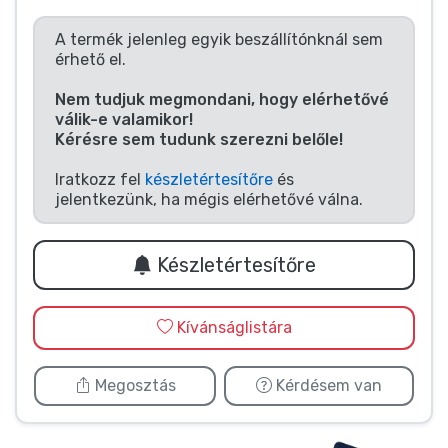
Zenés cuccok
A termék jelenleg egyik beszállítónknál sem
érhető el.
Terméktípusok
Nem tudjuk megmondani, hogy elérhetővé
válik-e valamikor!
Márkák
Kérésre sem tudunk szerezni belőle!
Iratkozz fel
készletértesítőre
és
jelentkezünk, ha mégis elérhetővé válna.
Készletértesítőre
Kívánságlistára
Megosztás
Kérdésem van