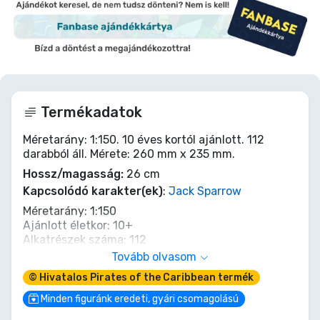
Termékadatok
Méretarány: 1:150. 10 éves kortól ajánlott. 112
darabból áll. Mérete: 260 mm x 235 mm.
Hossz/magasság:
26 cm
Kapcsolódó karakter(ek)
:
Jack Sparrow
Méretarány: 1:150
Ajánlott életkor: 10+
Alkatrészek száma: 112
Hossz: 260 mm
Tovább olvasom
Magasság: 235 mm
© Hivatalos Pirates of the Caribbean termék
A legendás Black Pearl kalózhajó modellje, Captain
Minden figuránk eredeti, gyári csomagolású
Jack Sparrow hajója a "Pirates of the Caribbean"