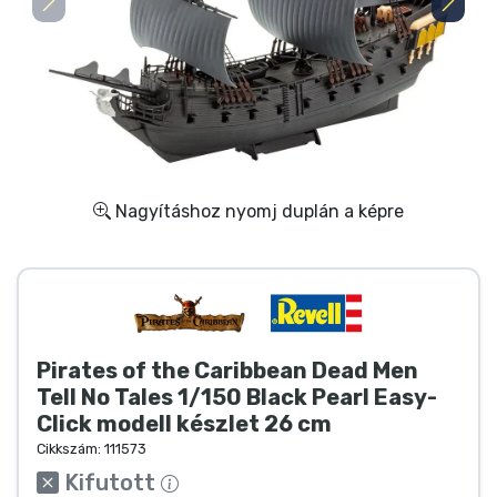
Ajándékkártya
Szállítás és fizetés
Sorozatos cuccok
Filmes cuccok
Nagyításhoz nyomj duplán a képre
Mesés cuccok
Animés cuccok
Pirates of the Caribbean Dead Men
Gamer cuccok
Tell No Tales 1/150 Black Pearl Easy-
Click modell készlet 26 cm
Sportos cuccok
Cikkszám:
111573
Kifutott