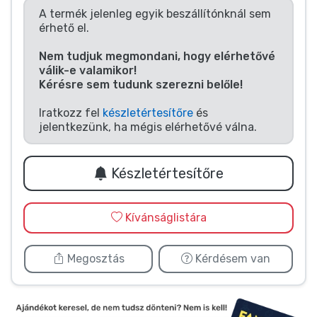
Zenés cuccok
A termék jelenleg egyik beszállítónknál sem
érhető el.
Terméktípusok
Nem tudjuk megmondani, hogy elérhetővé
válik-e valamikor!
Kérésre sem tudunk szerezni belőle!
Márkák
Iratkozz fel
készletértesítőre
és
jelentkezünk, ha mégis elérhetővé válna.
Készletértesítőre
Kívánságlistára
Megosztás
Kérdésem van