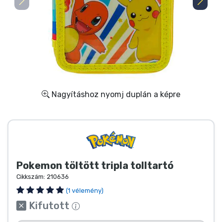
Ajándékkártya
Szállítás és fizetés
Sorozatos cuccok
Filmes cuccok
Nagyításhoz nyomj duplán a képre
Mesés cuccok
Animés cuccok
Pokemon töltött tripla tolltartó
Gamer cuccok
Cikkszám:
210636
(1 vélemény)
Sportos cuccok
Kifutott