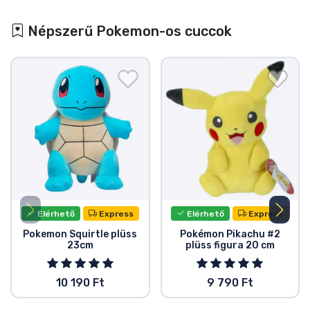
Népszerű Pokemon-os cuccok
Elérhető
Express
Elérhető
Express
Pokemon Squirtle plüss
Pokémon Pikachu #2
23cm
plüss figura 20 cm
10 190 Ft
9 790 Ft