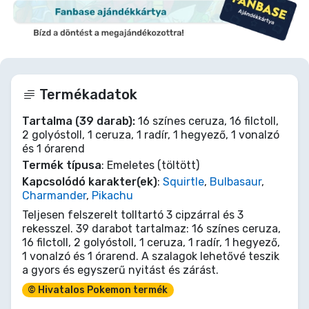
Termékadatok
Tartalma (39 darab):
16 színes ceruza, 16 filctoll,
2 golyóstoll, 1 ceruza, 1 radír, 1 hegyező, 1 vonalzó
és 1 órarend
Termék típusa
: Emeletes (töltött)
Kapcsolódó karakter(ek)
:
Squirtle
,
Bulbasaur
,
Charmander
,
Pikachu
Teljesen felszerelt tolltartó 3 cipzárral és 3
rekesszel. 39 darabot tartalmaz: 16 színes ceruza,
16 filctoll, 2 golyóstoll, 1 ceruza, 1 radír, 1 hegyező,
1 vonalzó és 1 órarend. A szalagok lehetővé teszik
a gyors és egyszerű nyitást és zárást.
© Hivatalos Pokemon termék