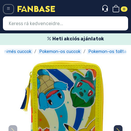
0
Menü
Heti akciós ajánlatok
Animés cuccok
Pokemon-os cuccok
Pokemon-os tolltart
Belépés
Regisztráció
Legújabb cuccok
Akciós ajánlatok
Express szállítás
Előrendelhető cuccok
Outlet cuccok