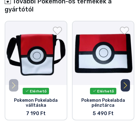
További Pokemon-os termékek a
gyártótól
Elérhető
Elérhető
Pokemon Pokelabda
Pokemon Pokelabda
válltáska
pénztárca
7 190 Ft
5 490 Ft