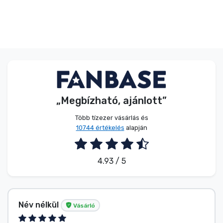
„Megbízható, ajánlott”
Több tízezer vásárlás és
10744 értékelés
alapján
4.93 / 5
Név nélkül
Vásárló