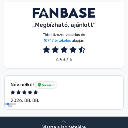
Zenés cuccok
Terméktípusok
„Megbízható, ajánlott”
Több tízezer vásárlás és
Márkák
10747 értékelés
alapján
4.93 / 5
Név nélkül
Vásárló
2026. 08. 08.
Vissza a lap tetejére