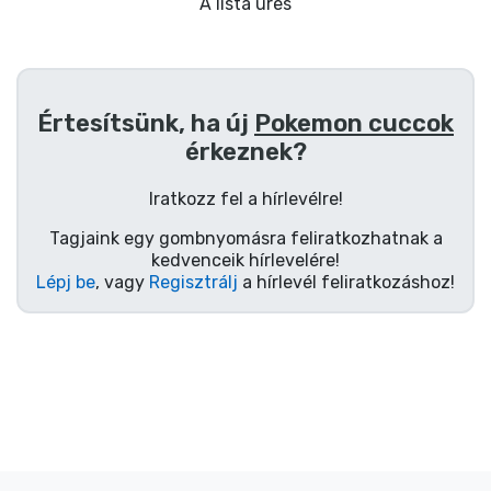
Ajándékkártya
A lista üres
Szállítás és fizetés
Értesítsünk, ha új
Pokemon cuccok
Sorozatos cuccok
érkeznek?
Filmes cuccok
Iratkozz fel a hírlevélre!
Tagjaink egy gombnyomásra feliratkozhatnak a
Mesés cuccok
kedvenceik hírlevelére!
Lépj be
, vagy
Regisztrálj
a hírlevél feliratkozáshoz!
Animés cuccok
Gamer cuccok
Sportos cuccok