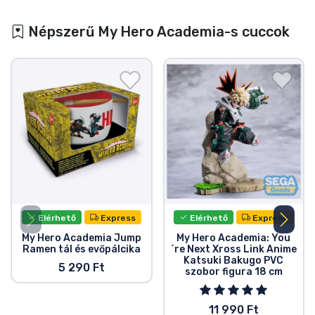
Népszerű My Hero Academia-s cuccok
Elérhető
Express
Elérhető
Express
My Hero Academia Jump
My Hero Academia: You
Ramen tál és evőpálcika
´re Next Xross Link Anime
Katsuki Bakugo PVC
5 290 Ft
szobor figura 18 cm
11 990 Ft