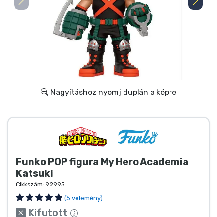
Ajándékkártya
Szállítás és fizetés
Sorozatos cuccok
Filmes cuccok
Nagyításhoz nyomj duplán a képre
Mesés cuccok
Animés cuccok
Funko POP figura My Hero Academia
Gamer cuccok
Katsuki
Cikkszám:
92995
Sportos cuccok
(5 vélemény)
Kifutott