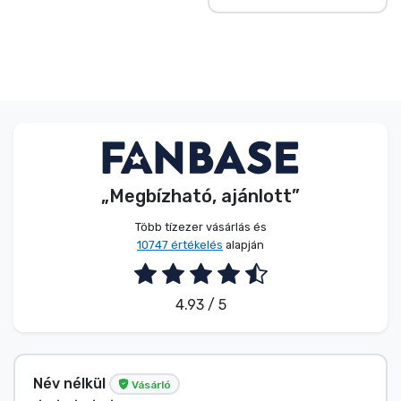
„Megbízható, ajánlott”
Több tízezer vásárlás és
10747 értékelés
alapján
4.93 / 5
Név nélkül
Vásárló