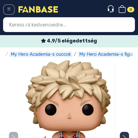
0
Menü
dettség
Heti akciós a
ok
My Hero Academia-s cuccok
My Hero Academia-s figurá
Belépés
Regisztráció
Legújabb cuccok
Akciós ajánlatok
Express szállítás
Előrendelhető cuccok
Outlet cuccok