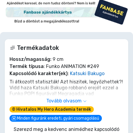
Termékadatok
Hossz/magasság:
9 cm
Termék típusa
: Funko ANIMATION #249
Kapcsolódó karakter(ek)
:
Katsuki Bakugo
Ti átkozott statiszták! Azt hiszitek, legyőzhettek?!
Vidd haza Katsuki Bakugo robbanó erejét ezzel a
Funko POP! figurával! Megragadja vad
elszántságát és ikonikus hősi jelmezét, gránátos
Tovább olvasom
karvértjeivel készen az akcióra. Add hozzá a
© Hivatalos My Hero Academia termék
leendő első számú hőst a My Hero Academia
gyűjteményedhez, és mutasd meg mindenkinek,
Minden figuránk eredeti, gyári csomagolású
mit jelent igazán a Plus Ultra! Ne becsüld alá
Szerezd meg a kedvenc animédhez kapcsolódó
Kacchánt, tedd a polcodra, mielőtt elrobban!