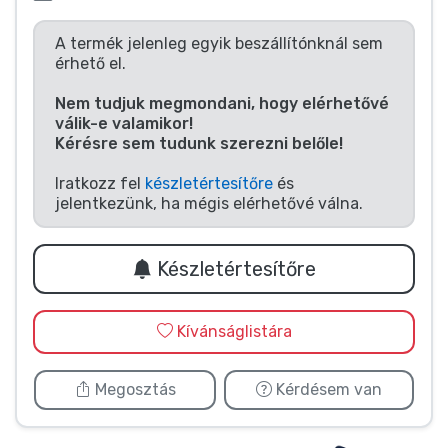
Zenés cuccok
A termék jelenleg egyik beszállítónknál sem
érhető el.
Terméktípusok
Nem tudjuk megmondani, hogy elérhetővé
válik-e valamikor!
Márkák
Kérésre sem tudunk szerezni belőle!
Iratkozz fel
készletértesítőre
és
jelentkezünk, ha mégis elérhetővé válna.
Készletértesítőre
Kívánságlistára
Megosztás
Kérdésem van