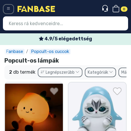
0
Menü
4.9/5 elégedettség
Fanbase
Popcult-os cuccok
Belépés
Regisztráció
Popcult-os lámpák
Legújabb cuccok
2
db termék
Legnépszerűbb
Kategóriák
Márk
Akciós ajánlatok
Express szállítás
Előrendelhető cuccok
Outlet cuccok