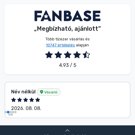
Zenés cuccok
Terméktípusok
„Megbízható, ajánlott”
Márkák
Több tízezer vásárlás és
10747 értékelés
alapján
4.93 / 5
Név nélkül
Vásárló
2026. 08. 08.