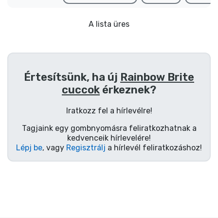
Ajándékkártya
Szállítás és fizetés
A lista üres
Sorozatos cuccok
Értesítsünk, ha új
Rainbow Brite
Filmes cuccok
cuccok
érkeznek?
Mesés cuccok
Iratkozz fel a hírlevélre!
Tagjaink egy gombnyomásra feliratkozhatnak a
Animés cuccok
kedvenceik hírlevelére!
Lépj be
, vagy
Regisztrálj
a hírlevél feliratkozáshoz!
Gamer cuccok
Sportos cuccok