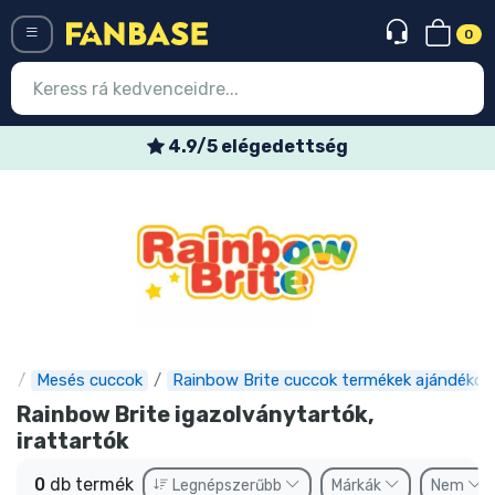
0
Menü
4.9/5 elégedettség
Belépés
Regisztráció
Legújabb cuccok
Akciós ajánlatok
Express szállítás
e
Mesés cuccok
Rainbow Brite cuccok termékek ajándékok
Előrendelhető cuccok
Rainbow Brite igazolványtartók,
irattartók
Outlet cuccok
0
db termék
Legnépszerűbb
Márkák
Nem