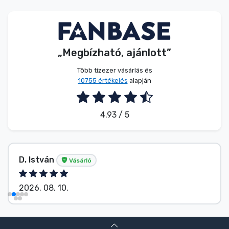
Zenés cuccok
Terméktípusok
„Megbízható, ajánlott”
Márkák
Több tízezer vásárlás és
10755 értékelés
alapján
4.93 / 5
D. István
Vásárló
2026. 08. 10.