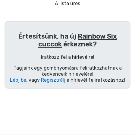
Ajándékkártya
A lista üres
Szállítás és fizetés
Sorozatos cuccok
Értesítsünk, ha új
Rainbow Six
cuccok
érkeznek?
Filmes cuccok
Iratkozz fel a hírlevélre!
Mesés cuccok
Tagjaink egy gombnyomásra feliratkozhatnak a
kedvenceik hírlevelére!
Lépj be
, vagy
Regisztrálj
a hírlevél feliratkozáshoz!
Animés cuccok
Gamer cuccok
Sportos cuccok