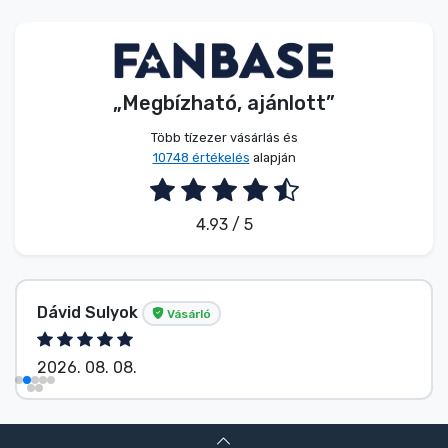
Zenés cuccok
Terméktípusok
„Megbízható, ajánlott”
Márkák
Több tízezer vásárlás és
10748 értékelés
alapján
4.93 / 5
Dávid Sulyok
Vásárló
2026. 08. 08.