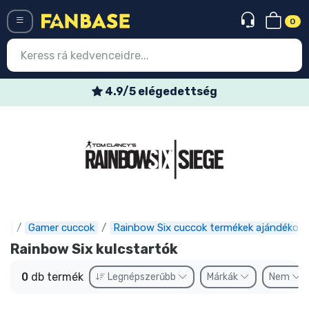
0
Menü
4.9/5 elégedettség
Belépés
Regisztráció
Legújabb cuccok
Akciós ajánlatok
Express szállítás
se
Gamer cuccok
Rainbow Six cuccok termékek ajándékok
Rainbow Six kulcstartók
Előrendelhető cuccok
0
db termék
Legnépszerűbb
Márkák
Nem
Outlet cuccok