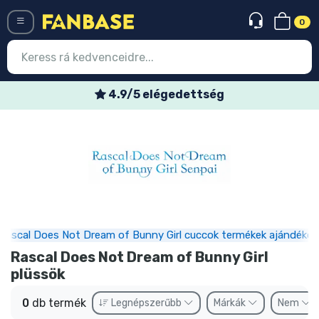
0
Menü
4.9/5 elégedettség
Belépés
Regisztráció
Legújabb cuccok
Akciós ajánlatok
Express szállítás
Rascal Does Not Dream of Bunny Girl cuccok termékek ajándékok
Rascal Does Not Dream of Bunny Girl
Előrendelhető cuccok
plüssök
Outlet cuccok
0
db termék
Legnépszerűbb
Márkák
Nem