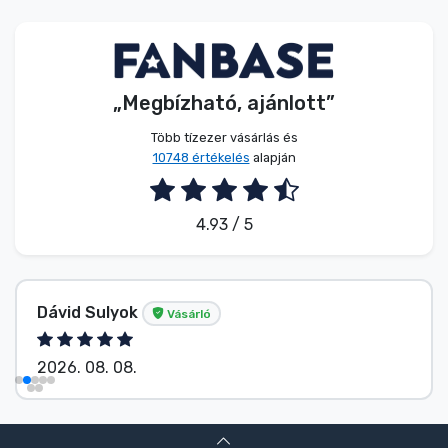
Zenés cuccok
Terméktípusok
„Megbízható, ajánlott”
Márkák
Több tízezer vásárlás és
10748 értékelés
alapján
4.93 / 5
Dávid Sulyok
Vásárló
2026. 08. 08.