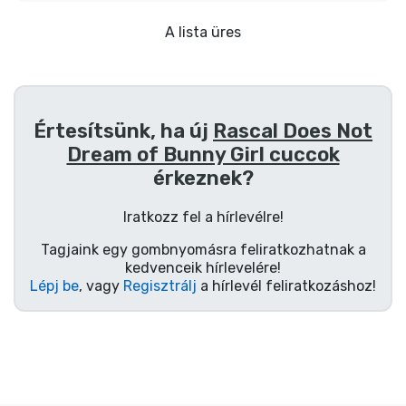
Ajándékkártya
A lista üres
Szállítás és fizetés
Sorozatos cuccok
Értesítsünk, ha új
Rascal Does Not
Filmes cuccok
Dream of Bunny Girl cuccok
érkeznek?
Mesés cuccok
Iratkozz fel a hírlevélre!
Tagjaink egy gombnyomásra feliratkozhatnak a
Animés cuccok
kedvenceik hírlevelére!
Lépj be
, vagy
Regisztrálj
a hírlevél feliratkozáshoz!
Gamer cuccok
Sportos cuccok