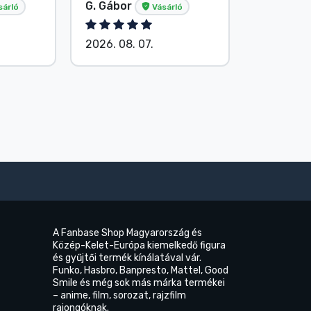
G. Gábor
P. Veron
sárló
Vásárló
2026. 08. 07.
2026. 08.
A Fanbase Shop Magyarország és
Közép-Kelet-Európa kiemelkedő figura
és gyűjtői termék kínálatával vár.
Funko, Hasbro, Banpresto, Mattel, Good
Smile és még sok más márka termékei
– anime, film, sorozat, rajzfilm
rajongóknak.