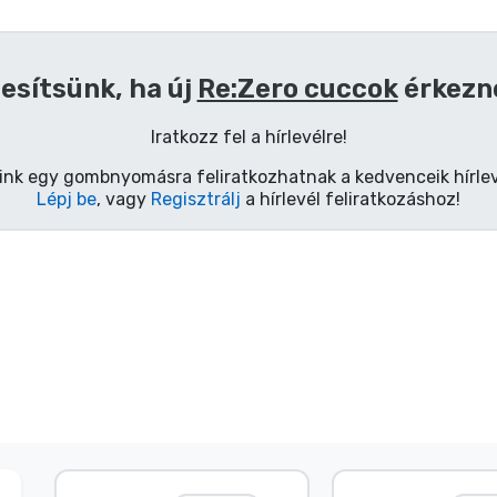
esítsünk, ha új
Re:Zero cuccok
érkezn
Iratkozz fel a hírlevélre!
ink egy gombnyomásra feliratkozhatnak a kedvenceik hírlev
Lépj be
, vagy
Regisztrálj
a hírlevél feliratkozáshoz!