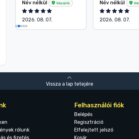
Név nélkül
Név nélkül
Vásárló
Vá
2026. 08. 07.
2026. 08. 07.
Vissza a lap tetejére
nk
Felhasználói fiók
Belépés
ken
Regisztráció
ények rólunk
Elfelejtett jelszó
tás és fizetés
Kosár