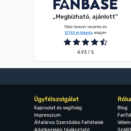
Név nélkül
Vásárló
Terméktípusok
„Megbízható, ajánlott”
2026. 08. 08.
Márkák
Több tízezer vásárlás és
10745 értékelés
alapján
4.93 / 5
Ügyfélszolgálat
Rólu
Kapcsolat és segítség
Blog
Impresszum
FanTo
Általános Szerződési Feltételek
Vélem
Adatkezelési tájékoztató
Szállí