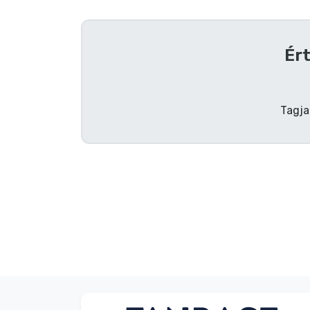
Szállítás és fizetés
Ért
Sorozatos cuccok
Filmes cuccok
Tagja
Mesés cuccok
Animés cuccok
Gamer cuccok
Sportos cuccok
Zenés cuccok