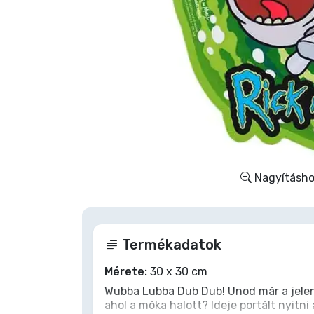
Szállítás és fizetés
Sorozatos cuccok
Filmes cuccok
Mesés cuccok
Animés cuccok
Nagyításhoz
Gamer cuccok
Termékadatok
Sportos cuccok
Mérete:
30 x 30 cm
Zenés cuccok
Wubba Lubba Dub Dub! Unod már a jelen
ahol a móka halott? Ideje portált nyitn