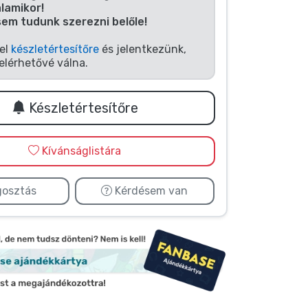
alamikor!
sem tudunk szerezni belőle!
fel
készletértesítőre
és jelentkezünk,
elérhetővé válna.
Készletértesítőre
Kívánságlistára
osztás
Kérdésem van