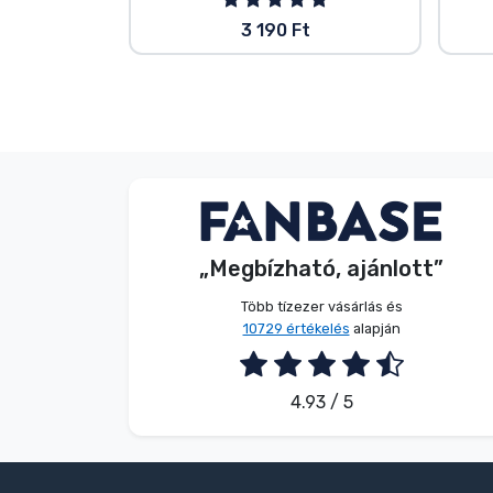
3 190 Ft
V. Éva
Vásárló
„Megbízható, ajánlott”
2026. 08. 06.
Több tízezer vásárlás és
10729 értékelés
alapján
4.93 / 5