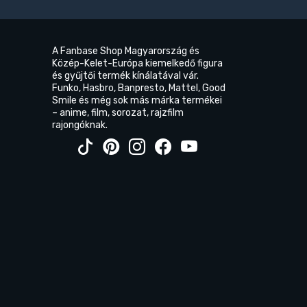
A Fanbase Shop Magyarország és
Közép-Kelet-Európa kiemelkedő figura
és gyűjtői termék kínálatával vár.
Funko, Hasbro, Banpresto, Mattel, Good
Smile és még sok más márka termékei
– anime, film, sorozat, rajzfilm
rajongóknak.