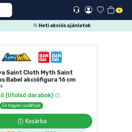
0
Heti akciós ajánlatok
ya Saint Cloth Myth Saint
s Babel akciófigura 16 cm
48
ő (Utolsó darabok)
Ingyen szállítjuk
Kosárba