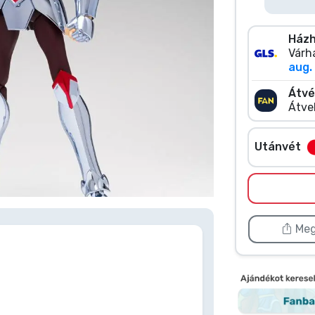
Házh
Várha
aug. 
Átvé
Átve
Utánvét
 kattints duplán a képre
Meg