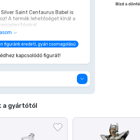
 Silver Saint Centaurus Babel is
oz! A termék lehetőséget kínál a
egjelenítésére!
vasom
n figuránk eredeti, gyári csomagolású
égy választható jobb kéz, Cloth
dhez kapcsolódó figurát!
jezés, választható haj rész,
 Object mode keret.
 a gyártótól