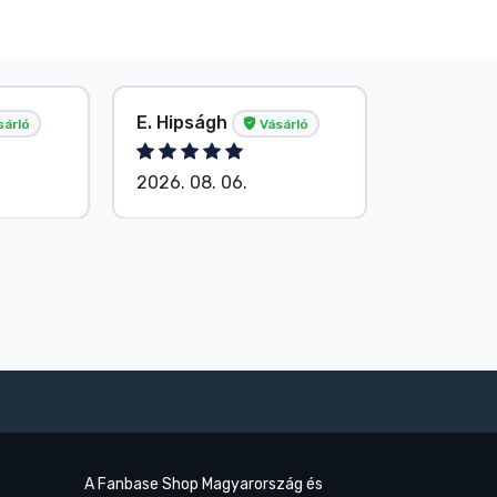
E. Hipságh
Név nélk
sárló
Vásárló
2026. 08. 06.
2026. 08.
A Fanbase Shop Magyarország és