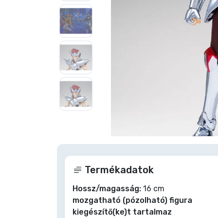
Szállítás és fizetés
Sorozatos cuccok
Filmes cuccok
Mesés cuccok
Animés cuccok
Nagyításhoz
Gamer cuccok
Termékadatok
Sportos cuccok
Hossz/magasság:
16 cm
mozgatható (pózolható) figura
Zenés cuccok
kiegészítő(ke)t tartalmaz