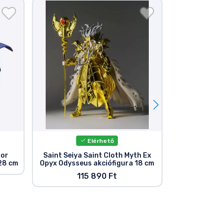
Elérhető
bor
Saint Seiya Saint Cloth Myth Ex
Saint Seiy
28 cm
Opyx Odysseus akciófigura 18 cm
Aiolia s
115 890 Ft
1