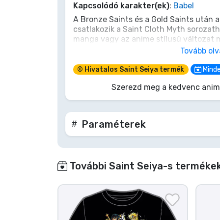
Kapcsolódó karakter(ek)
:
Babel
Terméktípusok
A Bronze Saints és a Gold Saints után a
csatlakozik a Saint Cloth Myth sorozath
manga vagy az anime stílusú változat m
Márkák
Tovább ol
A készlet tartalma:
© Hivatalos Saint Seiya termék
Minde
Fő test, három választható bal kéz és n
Szerezd meg a kedvenc animé
páncél szett, három választható arckife
választható manga-stílusú alkatrészek,
Paraméterek
További Saint Seiya-s termékek