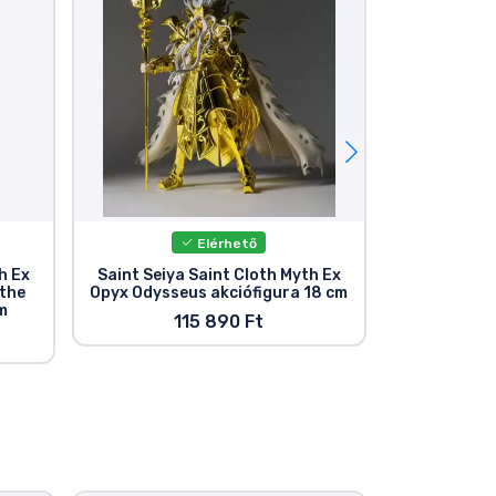
Elérhető
E
h Ex
Saint Seiya Saint Cloth Myth Ex
Saint Seiya
 the
Opyx Odysseus akciófigura 18 cm
Aquarius Hyo
m
Gold Clot
115 890 Ft