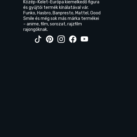
Közép-Kelet-Európa kiemelkedő figura
és gyűjtői termék kínálatával vár.
Funko, Hasbro, Banpresto, Mattel, Good
Smile és még sok más márka termékei
– anime, film, sorozat, rajzfilm
rajongóknak.