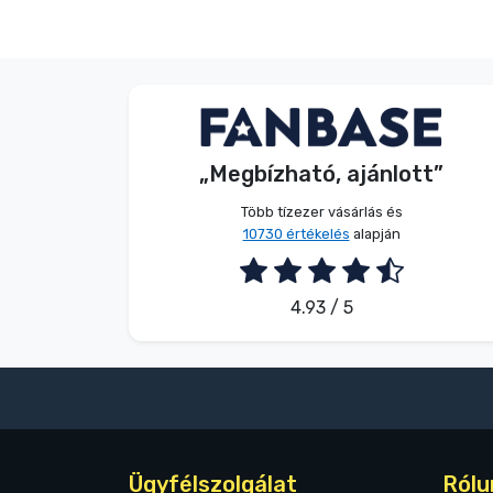
V. Éva
Vásárló
„Megbízható, ajánlott”
2026. 08. 06.
Több tízezer vásárlás és
10730 értékelés
alapján
4.93 / 5
Ügyfélszolgálat
Rólu