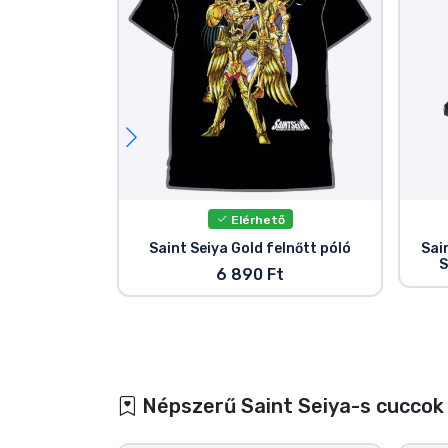
Elérhető
Saint Seiya Gold felnőtt póló
Sai
S
6 890 Ft
Népszerű Saint Seiya-s cuccok