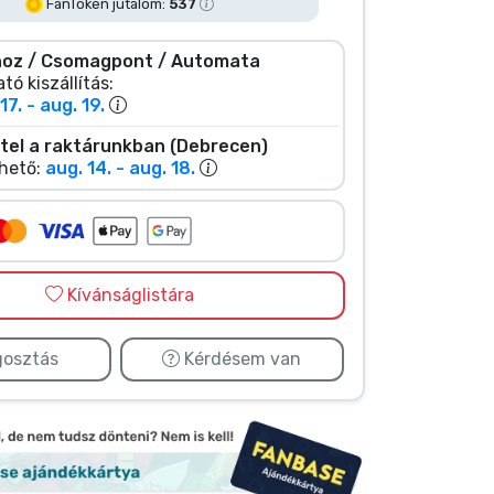
FanToken jutalom:
537
oz / Csomagpont / Automata
tó kiszállítás:
17. - aug. 19.
tel a raktárunkban (Debrecen)
hető:
aug. 14. - aug. 18.
Kívánságlistára
osztás
Kérdésem van