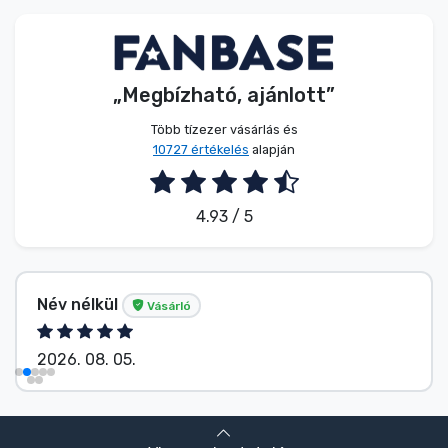
Zenés cuccok
Terméktípusok
„Megbízható, ajánlott”
Márkák
Több tízezer vásárlás és
10727 értékelés
alapján
4.93 / 5
Név nélkül
Vásárló
2026. 08. 05.