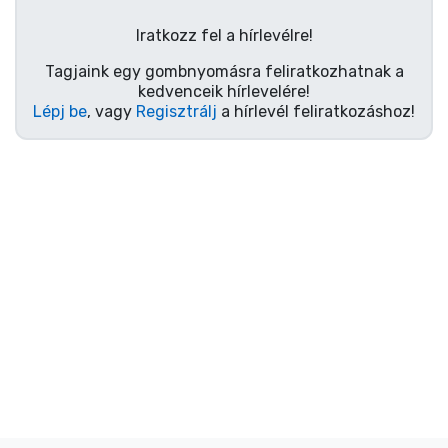
Ajándékkártya
Iratkozz fel a hírlevélre!
Szállítás és fizetés
Tagjaink egy gombnyomásra feliratkozhatnak a
kedvenceik hírlevelére!
Sorozatos cuccok
Lépj be
, vagy
Regisztrálj
a hírlevél feliratkozáshoz!
Filmes cuccok
Mesés cuccok
Animés cuccok
Gamer cuccok
Sportos cuccok