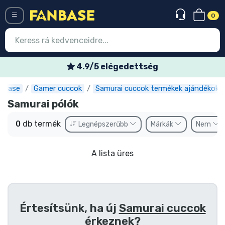
0
Menü
4.9/5 elégedettség
nbase
Gamer cuccok
Samurai cuccok termékek ajándékok
Belépés
Regisztráció
Samurai pólók
Legújabb cuccok
0
db termék
Legnépszerűbb
Márkák
Nem
Akciós ajánlatok
A lista üres
Express szállítás
Előrendelhető cuccok
Outlet cuccok
Értesítsünk, ha új
Samurai cuccok
érkeznek?