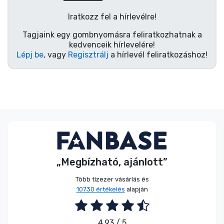
Zenés cuccok
Iratkozz fel a hírlevélre!
Terméktípusok
Tagjaink egy gombnyomásra feliratkozhatnak a
kedvenceik hírlevelére!
Lépj be
, vagy
Regisztrálj
a hírlevél feliratkozáshoz!
Márkák
„Megbízható, ajánlott”
Több tízezer vásárlás és
10730 értékelés
alapján
4.93 / 5