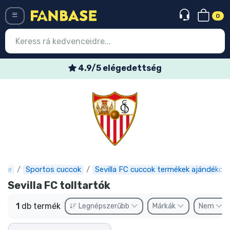
0
Menü
4.9/5 elégedettség
Belépés
Regisztráció
Legújabb cuccok
Akciós ajánlatok
Express szállítás
ase
Sportos cuccok
Sevilla FC cuccok termékek ajándékok
Sevilla FC tolltartók
Előrendelhető cuccok
1
db termék
Legnépszerűbb
Márkák
Nem
Outlet cuccok