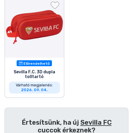
Ajándékkártya
Szállítás és fizetés
Sorozatos cuccok
Filmes cuccok
Előrendelhető
Mesés cuccok
Sevilla F.C. 3D dupla
tolltartó
Animés cuccok
Várható megjelenés:
2026. 09. 04.
Gamer cuccok
Sportos cuccok
Értesítsünk, ha új
Sevilla FC
cuccok
érkeznek?