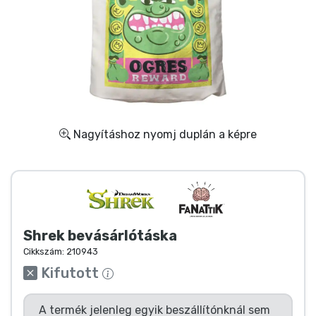
Ajándékkártya
Szállítás és fizetés
Sorozatos cuccok
Filmes cuccok
Nagyításhoz nyomj duplán a képre
Mesés cuccok
Animés cuccok
Shrek bevásárlótáska
Gamer cuccok
Cikkszám:
210943
Kifutott
Sportos cuccok
A termék jelenleg egyik beszállítónknál sem