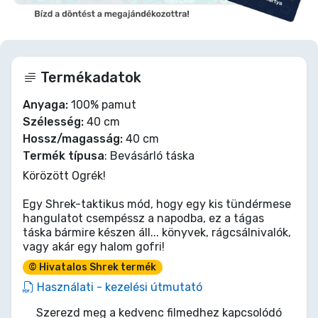
Termékadatok
Anyaga:
100% pamut
Szélesség:
40 cm
Hossz/magasság:
40 cm
Termék típusa
: Bevásárló táska
Körözött Ogrék!
Egy Shrek-taktikus mód, hogy egy kis tündérmese
hangulatot csempéssz a napodba, ez a tágas
táska bármire készen áll... könyvek, rágcsálnivalók,
vagy akár egy halom gofri!
© Hivatalos Shrek termék
Használati - kezelési útmutató
Szerezd meg a kedvenc filmedhez kapcsolódó