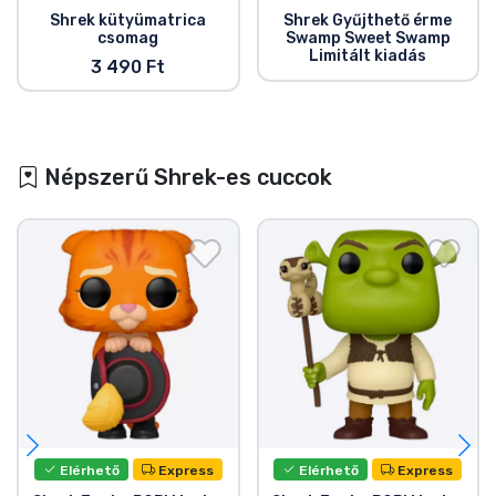
Shrek kütyümatrica
Shrek Gyűjthető érme
csomag
Swamp Sweet Swamp
Limitált kiadás
3 490 Ft
Népszerű Shrek-es cuccok
Elérhető
Express
Elérhető
Express