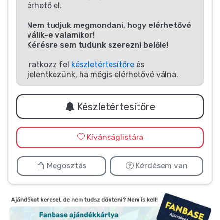
Zenés cuccok
érhető el.
Nem tudjuk megmondani, hogy elérhetővé
Terméktípusok
válik-e valamikor!
Kérésre sem tudunk szerezni belőle!
Márkák
Iratkozz fel
készletértesítőre
és
jelentkezünk, ha mégis elérhetővé válna.
Készletértesítőre
Kívánságlistára
Megosztás
Kérdésem van