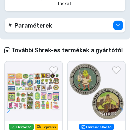
táskát!
Paraméterek
További Shrek-es termékek a gyártótól
Elérhető
Express
Előrendelhető