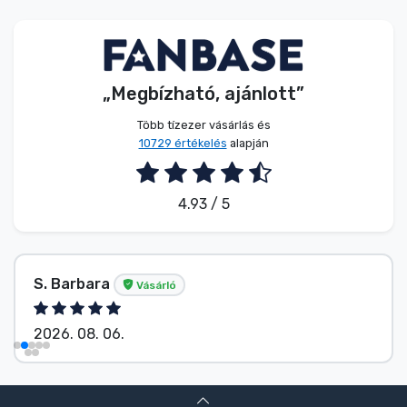
Zenés cuccok
Terméktípusok
„Megbízható, ajánlott”
Márkák
Több tízezer vásárlás és
10729 értékelés
alapján
4.93 / 5
S. Barbara
Vásárló
2026. 08. 06.