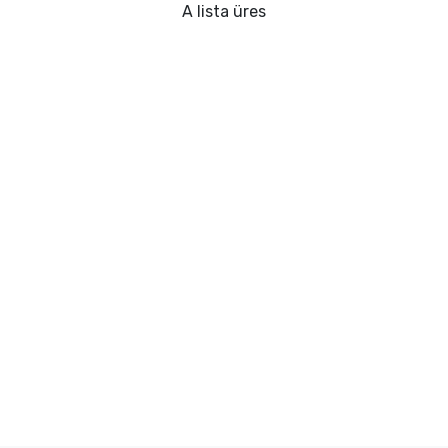
Ajándékkártya
A lista üres
Szállítás és fizetés
Sorozatos cuccok
Filmes cuccok
Mesés cuccok
Animés cuccok
Gamer cuccok
Sportos cuccok