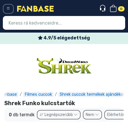
0
Menü
4.9/5 elégedettség
Belépés
Regisztráció
Legújabb cuccok
Akciós ajánlatok
Express szállítás
Fanbase
Filmes cuccok
Shrek cuccok termékek ajándékok
Shrek Funko kulcstartók
Előrendelhető cuccok
0
db termék
Legnépszerűbb
Nem
Elérhetős
Outlet cuccok