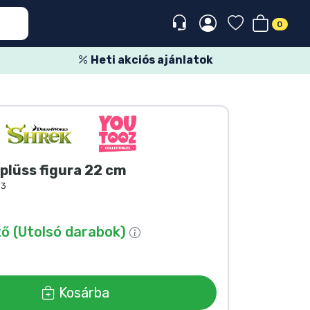
0
Heti akciós ajánlatok
 plüss figura 22 cm
63
ő (Utolsó darabok)
Kosárba