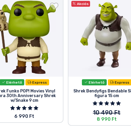
Akciós
Elérhető
Express
Elérhető
Express
ek Funko POP! Movies Vinyl
Shrek Bendyfigs Bendable S
ura 30th Anniversary Shrek
figura 15 cm
w/Snake 9 cm
10 490 Ft
6 990 Ft
8 990 Ft