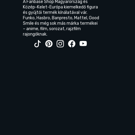
A Fanbase Shop Magyarország és
Közép-Kelet-Európa kiemelkedő figura
és gyűjtői termék kínálatával vár.
Funko, Hasbro, Banpresto, Mattel, Good
Smile és még sok más márka termékei
– anime, film, sorozat, rajzfilm
rajongóknak.