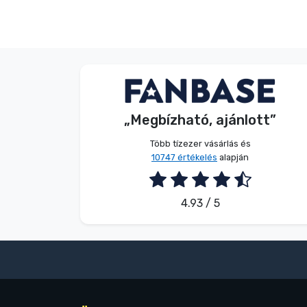
Dávid Sulyok
Vásárló
„Megbízható, ajánlott”
2026. 08. 08.
Több tízezer vásárlás és
10747 értékelés
alapján
4.93 / 5