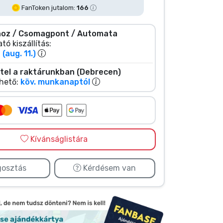
FanToken jutalom:
166
oz / Csomagpont / Automata
tó kiszállítás:
(aug. 11.)
tel a raktárunkban (Debrecen)
hető:
köv. munkanaptól
Kívánságlistára
osztás
Kérdésem van