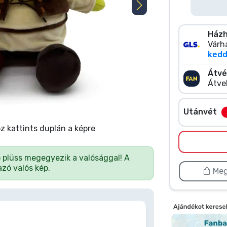
Házh
Várha
kedd 
Átvé
Átve
Utánvét
 kattints duplán a képre
ó plüss megegyezik a valósággal! A
zó valós kép.
Meg