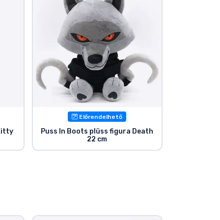
Előrendelhető
itty
Puss In Boots plüss figura Death
22 cm