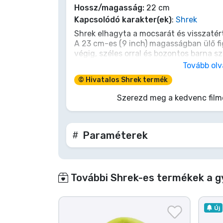
Hossz/magasság:
22 cm
Terméktípusok
Kapcsolódó karakter(ek)
:
Shrek
Shrek elhagyta a mocsarát és visszatér
A 23 cm-es (9 inch) magasságban ülő f
Márkák
végig, széles orral és bozontos barna s
kopasz fej két oldaláról állnak ki. Sötét
Tovább ol
hosszú ujjú felső felett, kockás nadrágg
© Hivatalos Shrek termék
100% PP pamuttal van a varratokig töm
készült, tökéletes ölelgetéshez vagy el
Szerezd meg a kedvenc film
A Shrekről:
A DreamWorks által készített Shrek 200
Paraméterek
számítógépes animációs vígjáték, amely
együtt útnak indul, hogy megmentse Fi
visszaszerezze a mocsarat.
További Shrek-es termékek a g
Új