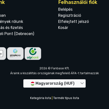
nk
Felhasználói fiók
Belépés
ken
Regisztráció
ények rólunk
Elfelejtett jelszó
tás és fizetés
Kosár
eli Pont (Debrecen)
2026 © Fanbase Kft.
Áraink a kiszállítás országának megfelelő ÁFA-t tartalmazzák
Magyarország (HUF)
Kategória lista
|
Termék típus lista