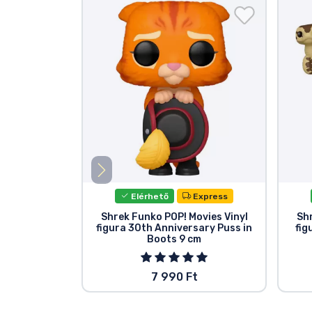
Elérhető
Express
Shrek Funko POP! Movies Vinyl
Shr
figura 30th Anniversary Puss in
fig
Boots 9 cm
7 990 Ft