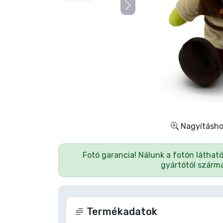
Szállítás és fizetés
Sorozatos cuccok
Filmes cuccok
Mesés cuccok
Animés cuccok
Nagyításhoz
Gamer cuccok
Fotó garancia! Nálunk a fotón láthat
gyártótól szárma
Sportos cuccok
Zenés cuccok
Termékadatok