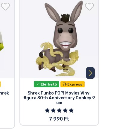
Elérhető
Express
Elér
hrek
Shrek Funko POP! Movies Vinyl
Shre
figura 30th Anniversary Donkey 9
cm
7 990 Ft