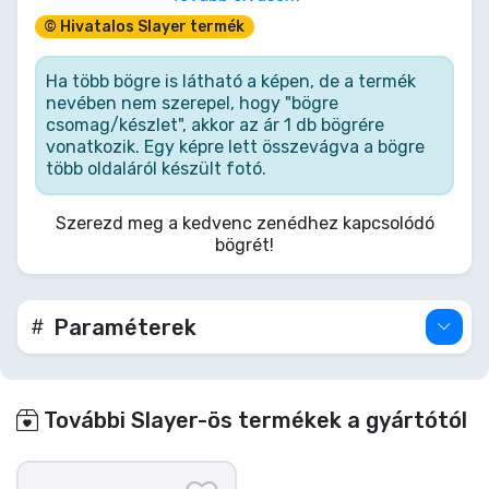
- Kézzel festett
© Hivatalos Slayer termék
- A műgyanta külső héj nem mosható
mosogatógépben
- A kivehető rozsdamentes acélpohár mosható
Ha több bögre is látható a képen, de a termék
mosogatógépben
nevében nem szerepel, hogy "bögre
- Pohár űrtartalma: kb. 200ml
csomag/készlet", akkor az ár 1 db bögrére
- A gyártó azt javasolja, hogy ezt a terméket csak
vonatkozik. Egy képre lett összevágva a bögre
dekorációként használják.
több oldaláról készült fotó.
Szerezd meg a kedvenc zenédhez kapcsolódó
bögrét!
Paraméterek
További Slayer-ös termékek a gyártótól