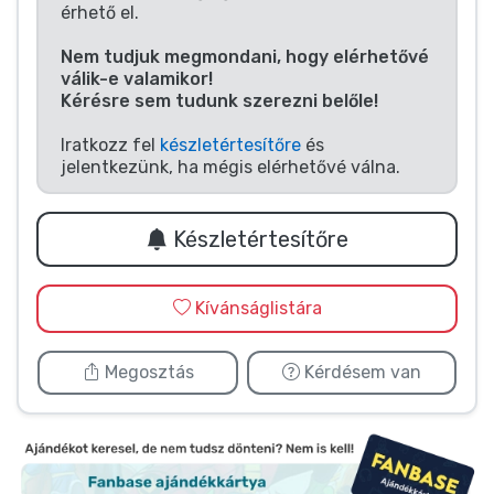
Zenés cuccok
érhető el.
Nem tudjuk megmondani, hogy elérhetővé
Terméktípusok
válik-e valamikor!
Kérésre sem tudunk szerezni belőle!
Márkák
Iratkozz fel
készletértesítőre
és
jelentkezünk, ha mégis elérhetővé válna.
Készletértesítőre
Kívánságlistára
Megosztás
Kérdésem van