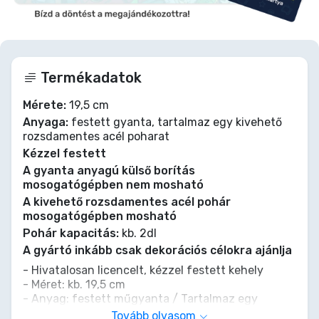
Termékadatok
Mérete:
19,5 cm
Anyaga:
festett gyanta, tartalmaz egy kivehető
rozsdamentes acél poharat
Kézzel festett
A gyanta anyagú külső borítás
mosogatógépben nem mosható
A kivehető rozsdamentes acél pohár
mosogatógépben mosható
Pohár kapacitás:
kb. 2dl
A gyártó inkább csak dekorációs célokra ajánlja
- Hivatalosan licencelt, kézzel festett kehely
- Méret: kb. 19,5 cm
- Anyag: festett műgyanta / Tartalmaz egy
kivehető rozsdamentes acélpoharat
Tovább olvasom