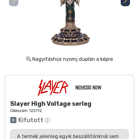
Ajándékkártya
Szállítás és fizetés
Sorozatos cuccok
Filmes cuccok
Nagyításhoz nyomj duplán a képre
Mesés cuccok
Animés cuccok
Slayer High Voltage serleg
Gamer cuccok
Cikkszám:
123712
Kifutott
Sportos cuccok
A termék jelenleg egyik beszállítónknál sem