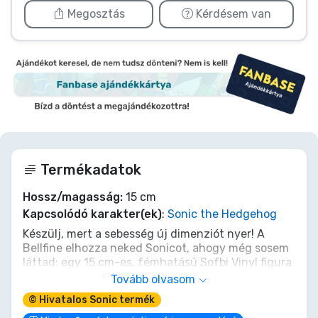
Megosztás
Kérdésem van
Termékadatok
Hossz/magasság:
15 cm
Kapcsolódó karakter(ek)
:
Sonic the Hedgehog
Készülj, mert a sebesség új dimenziót nyer! A
Bellfine elhozza neked Sonicot, ahogy még sosem
láttad: egy 15 cm-es, fémhatású Sofbi Vinyl figura
formájában, ami csak úgy szikrázik az energiától!
Tovább olvasom
Ez a kék villám készen áll, hogy egy Spin Dash-sel
© Hivatalos Sonic termék
berobbanjon a gyűjteményedbe, és stílusosan