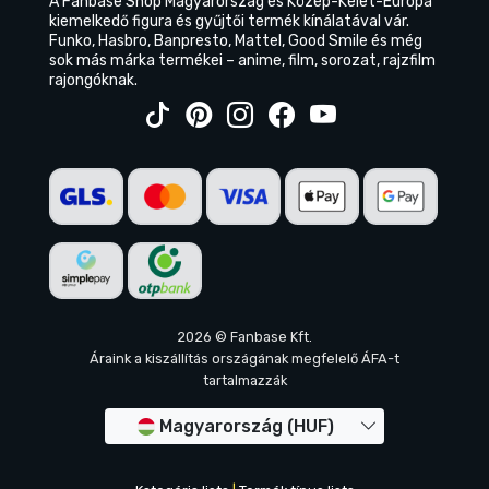
A Fanbase Shop Magyarország és Közép-Kelet-Európa
kiemelkedő figura és gyűjtői termék kínálatával vár.
Funko, Hasbro, Banpresto, Mattel, Good Smile és még
sok más márka termékei – anime, film, sorozat, rajzfilm
rajongóknak.
2026 © Fanbase Kft.
Áraink a kiszállítás országának megfelelő ÁFA-t
tartalmazzák
Magyarország (HUF)