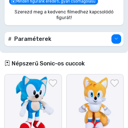
küzdjön meg Dr. Robotnikkal a polcodon. Ne hagyd,
Minden figuránk eredeti, gyári csomagolású
hogy elsuhanjon melletted ez a csillogó darab –
Szerezd meg a kedvenc filmedhez kapcsolódó
ideje begyűjteni ezt a Chaos Emerald szintű
figurát!
kincset!
Paraméterek
Népszerű Sonic-os cuccok