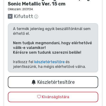
Zenés cuccok
Sonic Metallic Ver. 15 cm
Cikkszám:
203134
Kifutott
Terméktípusok
A termék jelenleg egyik beszállítónknál sem
Márkák
érhető el.
Nem tudjuk megmondani, hogy elérhetővé
válik-e valamikor!
Kérésre sem tudunk szerezni belőle!
Iratkozz fel
készletértesítőre
és
jelentkezünk, ha mégis elérhetővé válna.
Készletértesítőre
Kívánságlistára