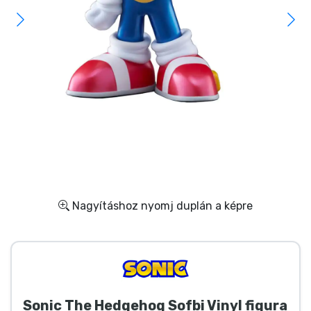
Ajándékkártya
Szállítás és fizetés
Sorozatos cuccok
Filmes cuccok
Mesés cuccok
Animés cuccok
Nagyításhoz nyomj duplán a képre
Gamer cuccok
Sportos cuccok
Sonic The Hedgehog Sofbi Vinyl figura