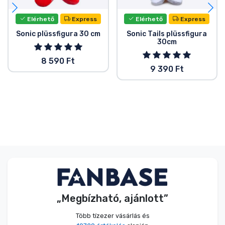
Elérhető
Express
Elérhető
Express
Sonic plüssfigura 30 cm
Sonic Tails plüssfigura
30cm
8 590 Ft
9 390 Ft
„Megbízható, ajánlott”
Több tízezer vásárlás és