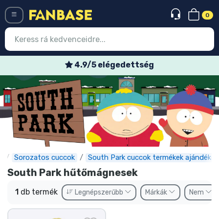
0
Menü
4.9/5 elégedettség
Belépés
Regisztráció
Legújabb cuccok
Akciós ajánlatok
Express szállítás
e
Sorozatos cuccok
South Park cuccok termékek ajándékok
South Park hűtőmágnesek
Előrendelhető cuccok
1
db termék
Legnépszerűbb
Márkák
Nem
Outlet cuccok