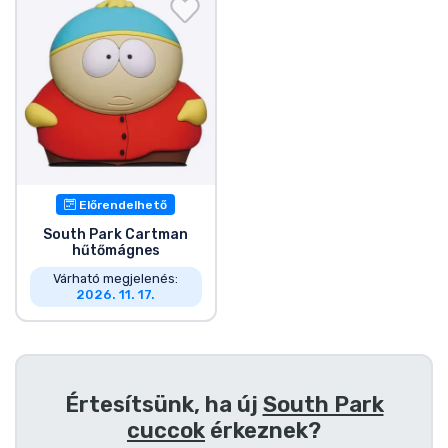
Ajándékkártya
Szállítás és fizetés
Sorozatos cuccok
Filmes cuccok
Előrendelhető
Mesés cuccok
South Park Cartman
hűtőmágnes
Animés cuccok
Várható megjelenés:
2026. 11. 17.
Gamer cuccok
Sportos cuccok
Értesítsünk, ha új
South Park
cuccok
érkeznek?