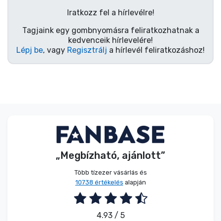
Zenés cuccok
Iratkozz fel a hírlevélre!
Tagjaink egy gombnyomásra feliratkozhatnak a
Terméktípusok
kedvenceik hírlevelére!
Lépj be
, vagy
Regisztrálj
a hírlevél feliratkozáshoz!
Márkák
„Megbízható, ajánlott”
Több tízezer vásárlás és
10738 értékelés
alapján
4.93 / 5