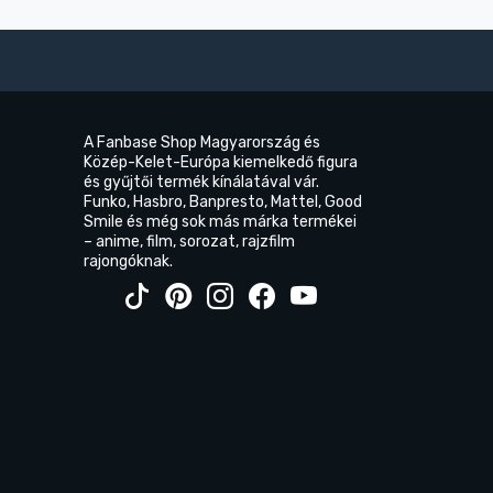
A Fanbase Shop Magyarország és
Közép-Kelet-Európa kiemelkedő figura
és gyűjtői termék kínálatával vár.
Funko, Hasbro, Banpresto, Mattel, Good
Smile és még sok más márka termékei
– anime, film, sorozat, rajzfilm
rajongóknak.