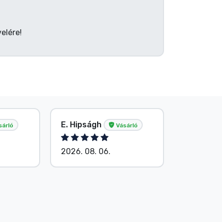
elére!
E. Hipságh
Név nélk
sárló
Vásárló
2026. 08. 06.
2026. 08.