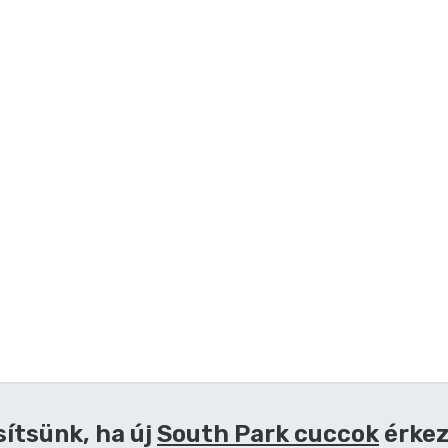
sítsünk, ha új
South Park cuccok
érke