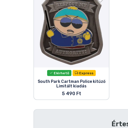
Szállítás és fizetés
Sorozatos cuccok
Filmes cuccok
Mesés cuccok
Animés cuccok
Elérhető
Express
South Park Cartman Police kitűző
Limitált kiadás
Gamer cuccok
5 490 Ft
Sportos cuccok
Zenés cuccok
Érte