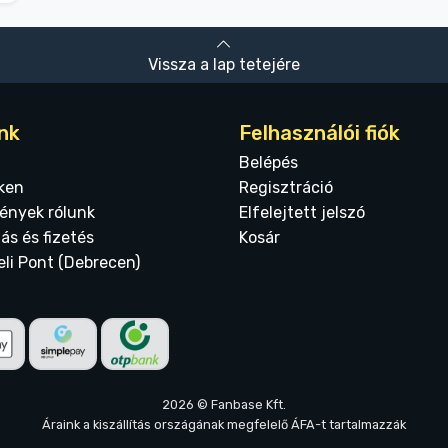
Vissza a lap tetejére
nk
Felhasználói fiók
Belépés
ken
Regisztráció
ények rólunk
Elfelejtett jelszó
tás és fizetés
Kosár
eli Pont (Debrecen)
2026 © Fanbase Kft.
Áraink a kiszállítás országának megfelelő ÁFA-t tartalmazzák