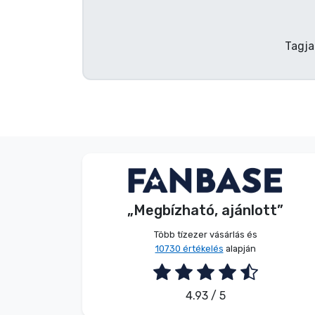
Terméktípusok
Tagja
Márkák
V. Éva
Vásárló
„Megbízható, ajánlott”
2026. 08. 06.
Több tízezer vásárlás és
10730 értékelés
alapján
4.93 / 5