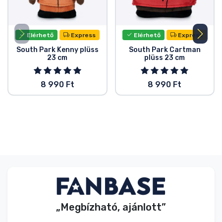
Elérhető
Express
Elérhető
Express
South Park Kenny plüss
South Park Cartman
23 cm
plüss 23 cm
8 990 Ft
8 990 Ft
„Megbízható, ajánlott”