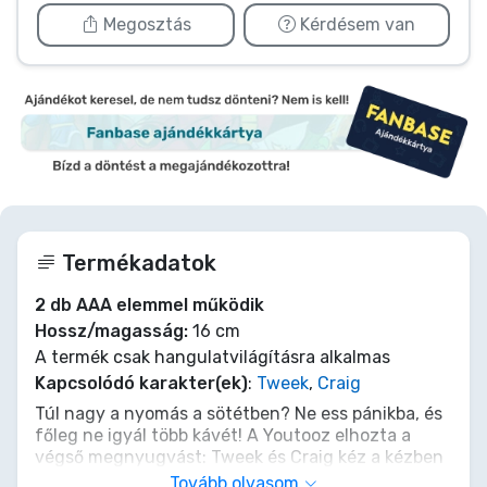
Megosztás
Kérdésem van
Termékadatok
2 db AAA elemmel működik
Hossz/magasság:
16 cm
A termék csak hangulatvilágításra alkalmas
Kapcsolódó karakter(ek)
:
Tweek
,
Craig
Túl nagy a nyomás a sötétben? Ne ess pánikba, és
főleg ne igyál több kávét! A Youtooz elhozta a
végső megnyugvást: Tweek és Craig kéz a kézben
világítanak át az éjszakán ezen a 16 cm-es
Tovább olvasom