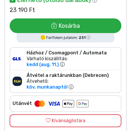
Zenés cuccok
23 190 Ft
Terméktípusok
Kosárba
Márkák
FanToken jutalom:
231
Házhoz / Csomagpont / Automata
Várható kiszállítás:
kedd (aug. 11.)
Átvétel a raktárunkban (Debrecen)
Átvehető:
köv. munkanaptól
Utánvét
Kívánságlistára