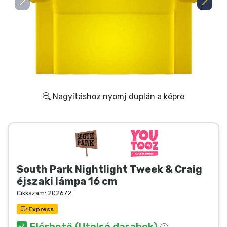
Ajándékkártya
Szállítás és fizetés
Sorozatos cuccok
Filmes cuccok
Nagyításhoz nyomj duplán a képre
Mesés cuccok
Animés cuccok
South Park Nightlight Tweek & Craig
Gamer cuccok
éjszaki lámpa 16 cm
Cikkszám:
202672
Sportos cuccok
Express
Elérhető (Utolsó darabok)