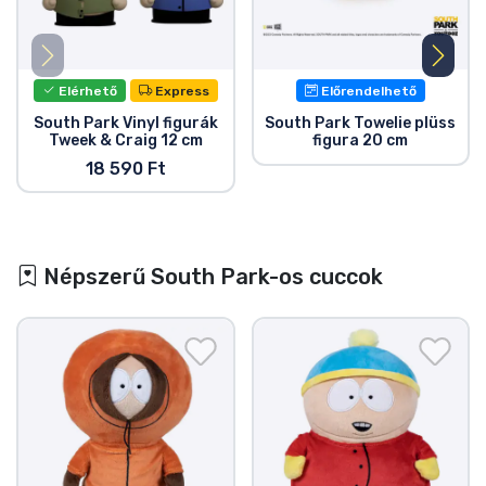
Elérhető
Express
Előrendelhető
South Park Vinyl figurák
South Park Towelie plüss
Tweek & Craig 12 cm
figura 20 cm
18 590 Ft
Népszerű South Park-os cuccok