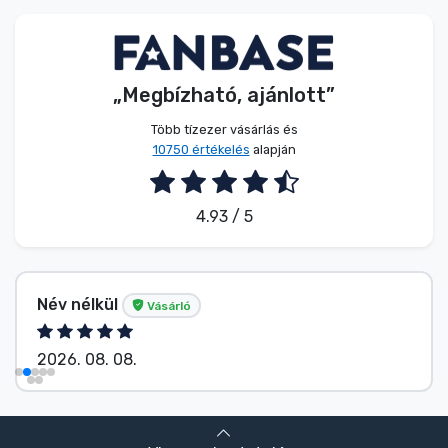
Zenés cuccok
Terméktípusok
„Megbízható, ajánlott”
Márkák
Több tízezer vásárlás és
10750 értékelés
alapján
4.93 / 5
Név nélkül
Vásárló
2026. 08. 08.