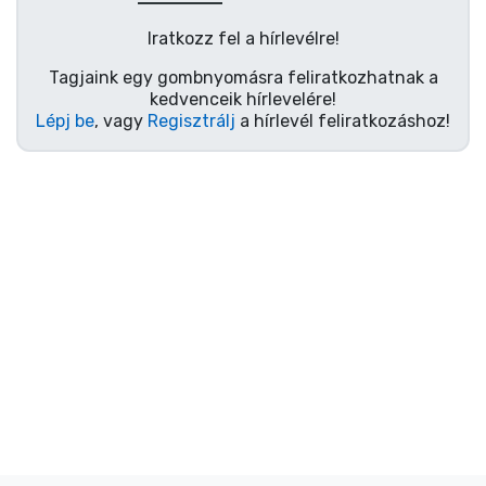
Ajándékkártya
Iratkozz fel a hírlevélre!
Szállítás és fizetés
Tagjaink egy gombnyomásra feliratkozhatnak a
kedvenceik hírlevelére!
Sorozatos cuccok
Lépj be
, vagy
Regisztrálj
a hírlevél feliratkozáshoz!
Filmes cuccok
Mesés cuccok
Animés cuccok
Gamer cuccok
Sportos cuccok