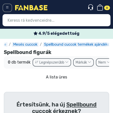
0
Menü
4.9/5 elégedettség
ase
Mesés cuccok
Spellbound cuccok termékek ajándékok
Belépés
Regisztráció
Spellbound figurák
Legújabb cuccok
0
db termék
Legnépszerűbb
Márkák
Nem
Akciós ajánlatok
A lista üres
Express szállítás
Előrendelhető cuccok
Outlet cuccok
Értesítsünk, ha új
Spellbound
cuccok
érkeznek?