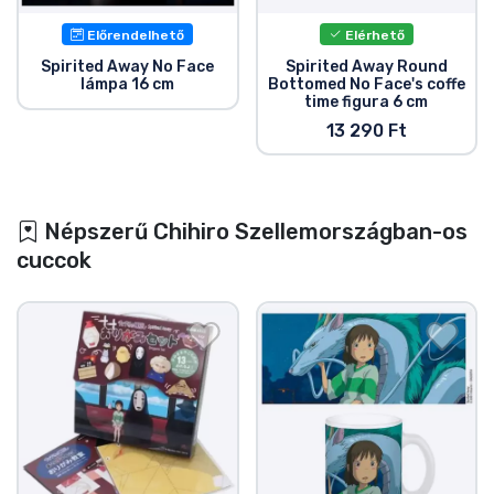
Előrendelhető
Elérhető
Spirited Away No Face
Spirited Away Round
lámpa 16 cm
Bottomed No Face's coffe
time figura 6 cm
13 290 Ft
Népszerű Chihiro Szellemországban-os
cuccok