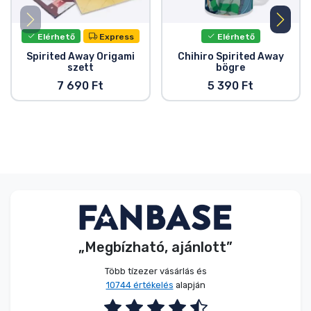
Elérhető
Express
Elérhető
Spirited Away Origami
Chihiro Spirited Away
szett
bögre
7 690 Ft
5 390 Ft
„Megbízható, ajánlott”
Több tízezer vásárlás és
10744 értékelés
alapján