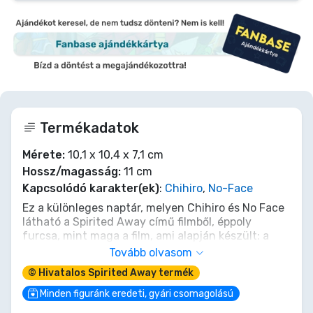
Termékadatok
Mérete:
10,1 x 10,4 x 7,1 cm
Hossz/magasság:
11 cm
Kapcsolódó karakter(ek)
:
Chihiro
,
No-Face
Ez a különleges naptár, melyen Chihiro és No Face
látható a Spirited Away című filmből, éppoly
furcsa, mint maga a film, ami alapján készült: a
letéphető lapok vagy lapozható naptárkártyák
Tovább olvasom
helyett egy diorámából és több kockából áll, melyek
© Hivatalos Spirited Away termék
a dátumot, a hónapot és a hét napját jelzik.
Minden figuránk eredeti, gyári csomagolású
Egy extra kocka a film különleges karaktereit és