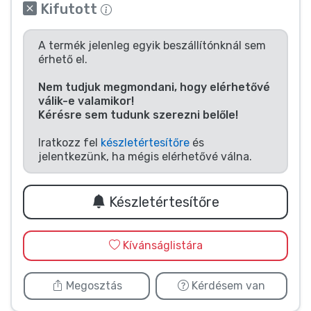
Zenés cuccok
Kifutott
A termék jelenleg egyik beszállítónknál sem
Terméktípusok
érhető el.
Márkák
Nem tudjuk megmondani, hogy elérhetővé
válik-e valamikor!
Kérésre sem tudunk szerezni belőle!
Iratkozz fel
készletértesítőre
és
jelentkezünk, ha mégis elérhetővé válna.
Készletértesítőre
Kívánságlistára
Megosztás
Kérdésem van