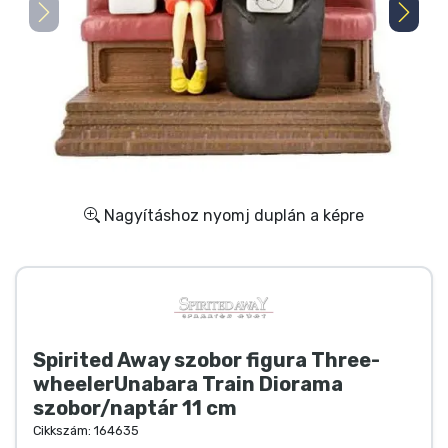
Ajándékkártya
Szállítás és fizetés
Sorozatos cuccok
Filmes cuccok
Nagyításhoz nyomj duplán a képre
Mesés cuccok
Animés cuccok
Gamer cuccok
Spirited Away szobor figura Three-
wheelerUnabara Train Diorama
Sportos cuccok
szobor/naptár 11 cm
Cikkszám:
164635