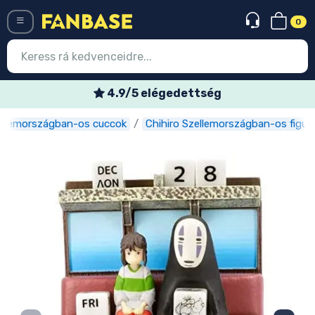
0
Menü
4.9/5 elégedettség
H
zellemországban-os cuccok
Chihiro Szellemországban-os figur
Belépés
Regisztráció
Legújabb cuccok
Akciós ajánlatok
Express szállítás
Előrendelhető cuccok
Outlet cuccok