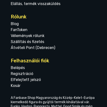
Elállás, termék visszaküldés
Rólunk
Blog
FanToken
Vélemények rólunk
Szállítás és fizetés
Átvételi Pont (Debrecen)
Felhasználói fiók
Belépés
Regisztráció
Elfelejtett jelszó
Kosár
A Fanbase Shop Magyarország és Közép-Kelet-Európa
kiemelkedő figura és gyűjtői termék kínálatával vár.
Funko, Hasbro, Banpresto, Mattel, Good Smile és még