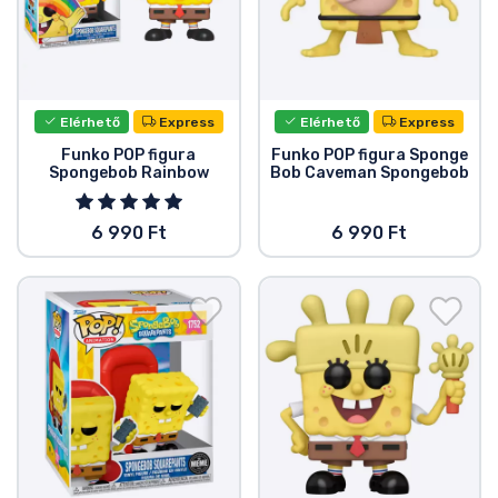
Zenés cuccok
Terméktípusok
Elérhető
Express
Elérhető
Express
Márkák
Funko POP figura
Funko POP figura Sponge
Spongebob Rainbow
Bob Caveman Spongebob
6 990 Ft
6 990 Ft