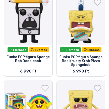
Ajándékkártya
Szállítás és fizetés
Sorozatos cuccok
Filmes cuccok
Elérhető
Express
Elérhető
Express
Mesés cuccok
Funko POP figura Sponge
Funko POP figura Sponge
Bob Doodlebob
Bob Krusty Krab Pizza
Spongebob
Animés cuccok
6 990 Ft
6 990 Ft
Gamer cuccok
Sportos cuccok