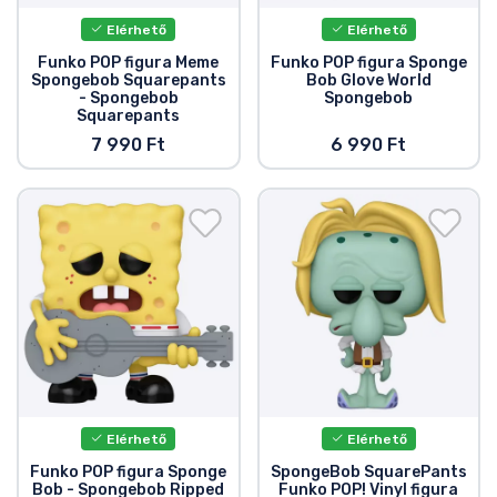
Elérhető
Elérhető
Funko POP figura Meme
Funko POP figura Sponge
Spongebob Squarepants
Bob Glove World
- Spongebob
Spongebob
Squarepants
7 990 Ft
6 990 Ft
Elérhető
Elérhető
Funko POP figura Sponge
SpongeBob SquarePants
Bob - Spongebob Ripped
Funko POP! Vinyl figura