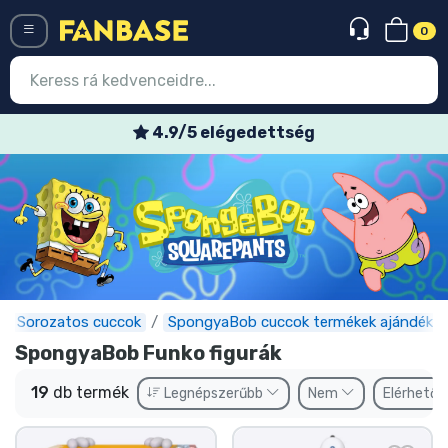
0
Menü
Heti akciós ajánlatok
Belépés
Regisztráció
Legújabb cuccok
Akciós ajánlatok
Express szállítás
Sorozatos cuccok
SpongyaBob cuccok termékek ajándéko
SpongyaBob Funko figurák
Előrendelhető cuccok
19
db termék
Legnépszerűbb
Nem
Elérhető
Outlet cuccok