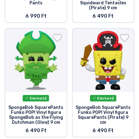
Pants
Squidward Tentacles
(Pirate) 9 cm
6 990 Ft
6 490 Ft
Elérhető
Elérhető
SpongeBob SquarePants
SpongeBob SquarePants
Funko POP! Vinyl figura
Funko POP! Vinyl figura
SpongeBob as the Flying
SquarePants (Pirate) 9
Dutchman (Glow) 9 cm
cm
6 490 Ft
6 490 Ft