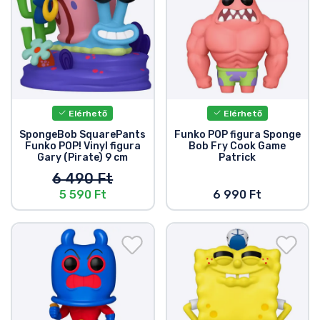
Elérhető
Elérhető
SpongeBob SquarePants
Funko POP figura Sponge
Funko POP! Vinyl figura
Bob Fry Cook Game
Gary (Pirate) 9 cm
Patrick
6 490 Ft
5 590 Ft
6 990 Ft