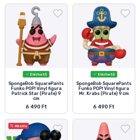
Elérhető
Elérhető
SpongeBob SquarePants
SpongeBob SquarePants
Funko POP! Vinyl figura
Funko POP! Vinyl figura
Patrick Star (Pirate) 9
Mr. Krabs (Pirate) 9 cm
cm
6 490 Ft
6 490 Ft
Akciós