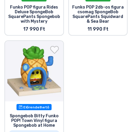
Funko POP figura Rides
Funko POP 2db-os figura
Deluxe SpongeBob
csomag SpongeBob
SquarePants Spongebob
SquarePants Squidward
with Mystery
& Sea Bear
17 990 Ft
11 990 Ft
Előrendelhető
Spongebob Bitty Funko
POP! Town Vinyl figura
Spongebob at Home