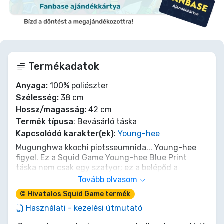
Termékadatok
Anyaga:
100% poliészter
Szélesség:
38 cm
Hossz/magasság:
42 cm
Termék típusa
: Bevásárló táska
Kapcsolódó karakter(ek)
:
Young-hee
Mugunghwa kkochi piotsseumnida... Young-hee
figyel. Ez a Squid Game Young-hee Blue Print
táska nem csak egy szatyor; ez a belépőd a
mindennapok Első Játékába. Hordd benne a
Tovább olvasom
legfontosabbakat, a dalgonádat, talán még az
© Hivatalos Squid Game termék
üveggolyóidat is. De ne feledd a szabályokat: Zöld
lámpa a kosárba helyezéshez, piros lámpa, ha
Használati - kezelési útmutató
habozol. Ne ess ki a játékból, szerezd meg ezt az