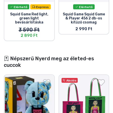
Elérhető
Express
Elérhető
Squid Game Red light,
Squid Game Squid Game
green light
& Player 456 2 db-os
bevásárlótáska
kitűző csomag
2 990 Ft
3 590 Ft
2 890 Ft
Népszerű Nyerd meg az életed-es
cuccok
Akciós