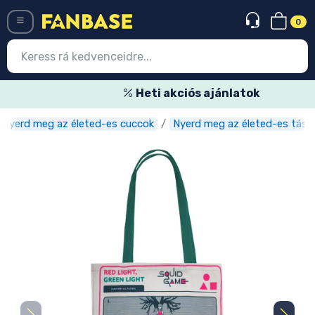
0
Menü
Heti akciós ajánlatok
Nyerd meg az életed-es cuccok
Nyerd meg az életed-es tásk
Belépés
Regisztráció
Legújabb cuccok
Akciós ajánlatok
Express szállítás
Előrendelhető cuccok
Outlet cuccok