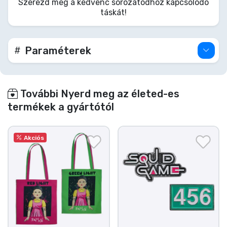
Szerezd meg a kedvenc sorozatodhoz kapcsolódó
ikonikus darabot! Biztosítsd túlélőfelszerelésed,
táskát!
456-os játékos... vagy bármelyik elég bátor
játékos.
Paraméterek
További Nyerd meg az életed-es
termékek a gyártótól
Akciós