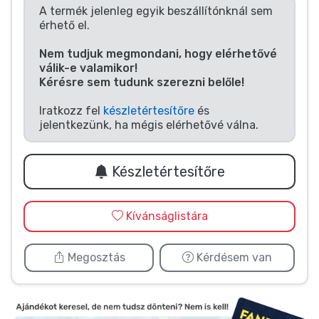
Zenés cuccok
A termék jelenleg egyik beszállítónknál sem
érhető el.
Terméktípusok
Nem tudjuk megmondani, hogy elérhetővé
válik-e valamikor!
Kérésre sem tudunk szerezni belőle!
Márkák
Iratkozz fel
készletértesítőre
és
jelentkezünk, ha mégis elérhetővé válna.
Készletértesítőre
Kívánságlistára
Megosztás
Kérdésem van