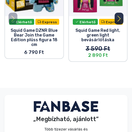
Elérhető
Express
Elérhető
Express
Squid Game DZNR Blue
Squid Game Red light,
Bear Join the Game
green light
Edition plüss figura 18
bevásárlótáska
cm
3 590 Ft
6 790 Ft
2 890 Ft
„Megbízható, ajánlott”
Több tízezer vásárlás és