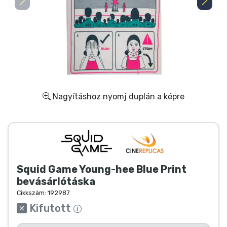
Ajándékkártya
Szállítás és fizetés
Sorozatos cuccok
Filmes cuccok
Nagyításhoz nyomj duplán a képre
Mesés cuccok
Animés cuccok
Squid Game Young-hee Blue Print
Gamer cuccok
bevásárlótáska
Cikkszám:
192987
Sportos cuccok
Kifutott