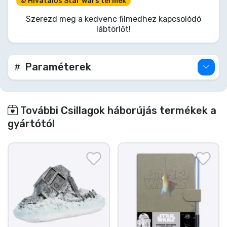
© Hivatalos Star Wars termék
elkötelezettségedet, és tartsd tisztán a padlód
egyszerre! Rendeld meg még ma, és hagyd, hogy a
Szerezd meg a kedvenc filmedhez kapcsolódó
Wookiee győzzön… a kosz távoltartásában!
lábtörlőt!
Paraméterek
További Csillagok háborújás termékek a
gyártótól