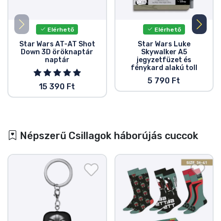
Elérhető
Elérhető
Star Wars AT-AT Shot
Star Wars Luke
Down 3D öröknaptár
Skywalker A5
naptár
jegyzetfüzet és
fénykard alakú toll
5 790 Ft
15 390 Ft
Népszerű Csillagok háborújás cuccok