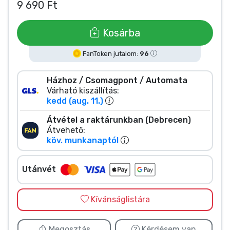
Zenés cuccok
9 690 Ft
Kosárba
Terméktípusok
FanToken jutalom:
96
Márkák
Házhoz / Csomagpont / Automata
Várható kiszállítás:
kedd (aug. 11.)
Átvétel a raktárunkban (Debrecen)
Átvehető:
köv. munkanaptól
Utánvét
Kívánságlistára
Megosztás
Kérdésem van