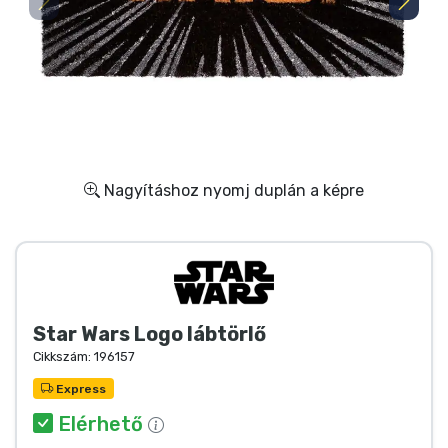
Ajándékkártya
Szállítás és fizetés
Sorozatos cuccok
Filmes cuccok
Nagyításhoz nyomj duplán a képre
Mesés cuccok
Animés cuccok
Star Wars Logo lábtörlő
Gamer cuccok
Cikkszám:
196157
Sportos cuccok
Express
Elérhető