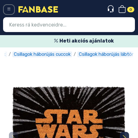
0
Menü
Heti akciós ajánlatok
cok
Csillagok háborújás cuccok
Csillagok háborújás lábtörlő
Belépés
Regisztráció
Legújabb cuccok
Akciós ajánlatok
Express szállítás
Előrendelhető cuccok
Outlet cuccok