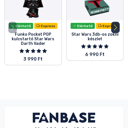
Elérhető
Express
Elérhető
Express
Funko Pocket POP
Star Wars 3db-os zokni
kulcstartó Star Wars
készlet
Darth Vader
6 990 Ft
3 990 Ft