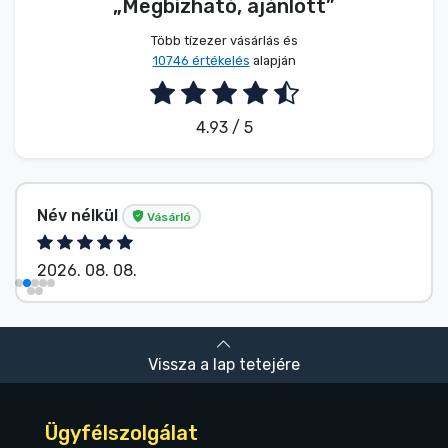
„Megbízható, ajánlott”
Több tízezer vásárlás és
10746 értékelés
alapján
4.93 / 5
Név nélkül
Vásárló
2026. 08. 08.
Vissza a lap tetejére
Ügyfélszolgálat