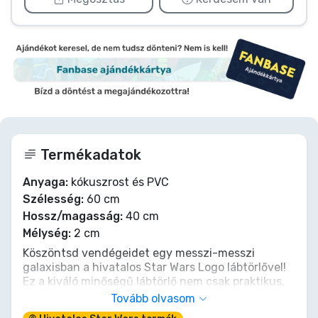
Termékadatok
Anyaga:
kókuszrost és PVC
Szélesség:
60 cm
Hossz/magasság:
40 cm
Mélység:
2 cm
Köszöntsd vendégeidet egy messzi-messzi
galaxisban a hivatalos Star Wars Logo lábtörlővel!
Ez a kiváló minőségű lábtörlő nem csak praktikus,
de egy igazi stílusnyilatkozat minden Star Wars
Tovább olvasom
rajongó számára. Mutasd meg a Star Wars iránti