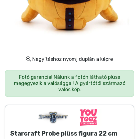
Ajándékkártya
Szállítás és fizetés
Sorozatos cuccok
Filmes cuccok
Nagyításhoz nyomj duplán a képre
Mesés cuccok
Fotó garancia! Nálunk a fotón látható plüss
megegyezik a valósággal! A gyártótól származó
Animés cuccok
valós kép.
Gamer cuccok
Sportos cuccok
Starcraft Probe plüss figura 22 cm