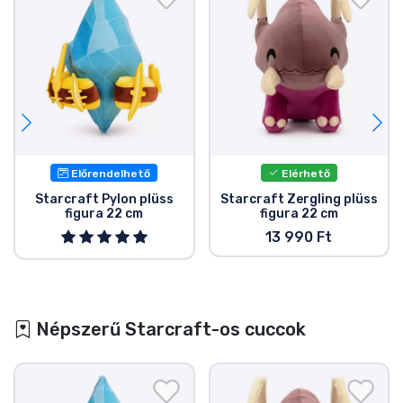
elismerés mellett.
Előrendelhető
Elérhető
Starcraft Pylon plüss
Starcraft Zergling plüss
figura 22 cm
figura 22 cm
13 990 Ft
Népszerű Starcraft-os cuccok