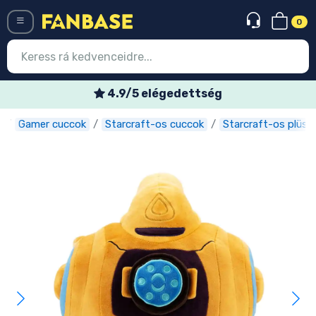
0
Menü
Heti akciós ajánlatok
Gamer cuccok
Starcraft-os cuccok
Starcraft-os plüss
Belépés
Regisztráció
Legújabb cuccok
Akciós ajánlatok
Express szállítás
Előrendelhető cuccok
Outlet cuccok