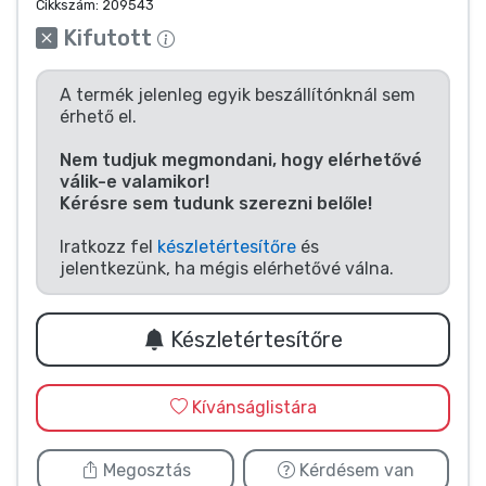
Zenés cuccok
Cikkszám:
209543
Kifutott
Terméktípusok
A termék jelenleg egyik beszállítónknál sem
érhető el.
Márkák
Nem tudjuk megmondani, hogy elérhetővé
válik-e valamikor!
Kérésre sem tudunk szerezni belőle!
Iratkozz fel
készletértesítőre
és
jelentkezünk, ha mégis elérhetővé válna.
Készletértesítőre
Kívánságlistára
Megosztás
Kérdésem van