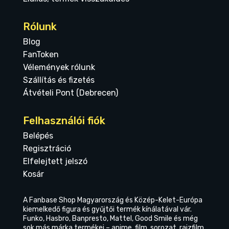
Rólunk
Blog
FanToken
Vélemények rólunk
Szállítás és fizetés
Átvételi Pont (Debrecen)
Felhasználói fiók
Belépés
Regisztráció
Elfelejtett jelszó
Kosár
A Fanbase Shop Magyarország és Közép-Kelet-Európa
kiemelkedő figura és gyűjtői termék kínálatával vár.
Funko, Hasbro, Banpresto, Mattel, Good Smile és még
sok más márka termékei – anime, film, sorozat, rajzfilm