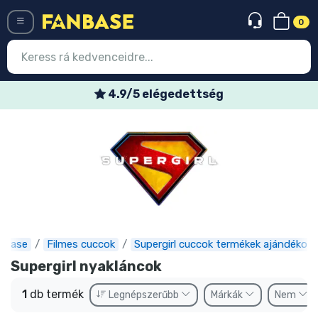
0
Menü
4.9/5 elégedettség
Belépés
Regisztráció
Legújabb cuccok
Akciós ajánlatok
Express szállítás
nbase
Filmes cuccok
Supergirl cuccok termékek ajándékok
Előrendelhető cuccok
Supergirl nyakláncok
Outlet cuccok
1
db termék
Legnépszerűbb
Márkák
Nem