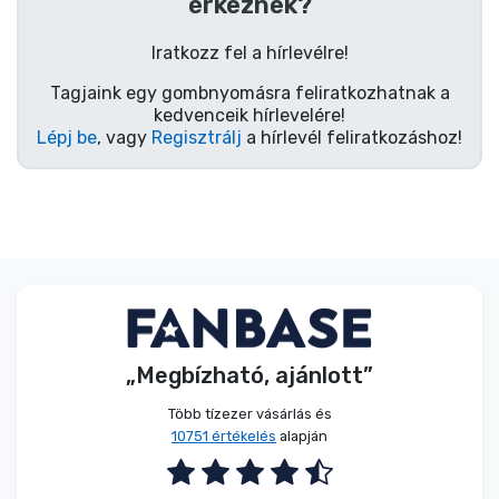
Zenés cuccok
érkeznek?
Iratkozz fel a hírlevélre!
Terméktípusok
Tagjaink egy gombnyomásra feliratkozhatnak a
kedvenceik hírlevelére!
Lépj be
, vagy
Regisztrálj
a hírlevél feliratkozáshoz!
Márkák
„Megbízható, ajánlott”
Több tízezer vásárlás és
10751 értékelés
alapján