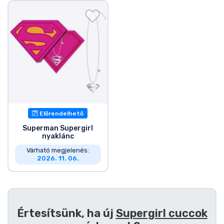
Ajándékkártya
Szállítás és fizetés
Sorozatos cuccok
Filmes cuccok
Mesés cuccok
Előrendelhető
Superman Supergirl
nyaklánc
Animés cuccok
Várható megjelenés:
2026. 11. 06.
Gamer cuccok
Sportos cuccok
Értesítsünk, ha új
Supergirl cuccok