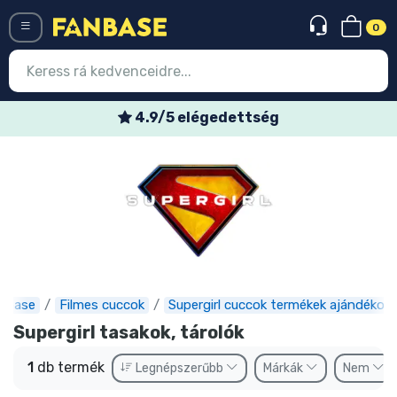
0
Menü
4.9/5 elégedettség
Belépés
Regisztráció
Legújabb cuccok
Akciós ajánlatok
Express szállítás
nbase
Filmes cuccok
Supergirl cuccok termékek ajándékok
Előrendelhető cuccok
Supergirl tasakok, tárolók
Outlet cuccok
1
db termék
Legnépszerűbb
Márkák
Nem