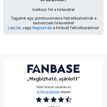
Zenés cuccok
Iratkozz fel a hírlevélre!
Terméktípusok
Tagjaink egy gombnyomásra feliratkozhatnak a
kedvenceik hírlevelére!
Lépj be
, vagy
Regisztrálj
a hírlevél feliratkozáshoz!
Márkák
„Megbízható, ajánlott”
Több tízezer vásárlás és
10750 értékelés
alapján