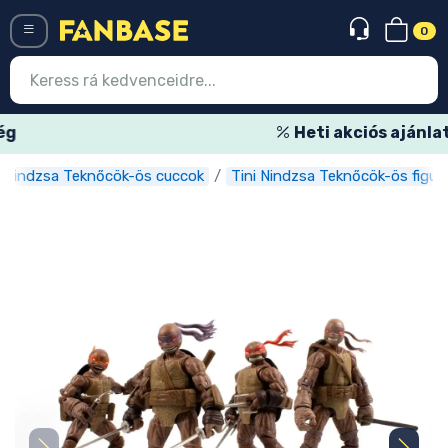
0
Menü
Heti akciós ajánlatok
i Nindzsa Teknőcök-ös cuccok
Tini Nindzsa Teknőcök-ös figur
Belépés
Regisztráció
Legújabb cuccok
Akciós ajánlatok
Express szállítás
Előrendelhető cuccok
Outlet cuccok