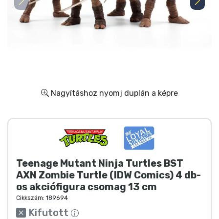
Ajándékkártya
Szállítás és fizetés
Sorozatos cuccok
Filmes cuccok
Nagyításhoz nyomj duplán a képre
Mesés cuccok
Animés cuccok
Teenage Mutant Ninja Turtles BST
Gamer cuccok
AXN Zombie Turtle (IDW Comics) 4 db-
os akciófigura csomag 13 cm
Sportos cuccok
Cikkszám:
189694
Kifutott