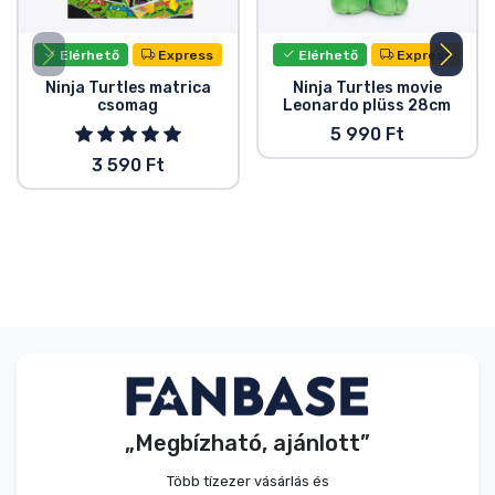
Elérhető
Express
Elérhető
Express
Ninja Turtles matrica
Ninja Turtles movie
csomag
Leonardo plüss 28cm
5 990 Ft
3 590 Ft
„Megbízható, ajánlott”
Több tízezer vásárlás és