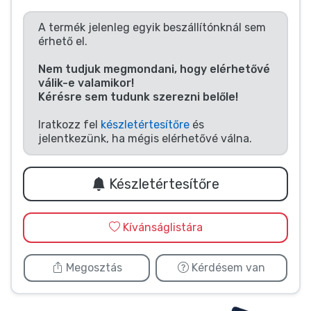
Zenés cuccok
A termék jelenleg egyik beszállítónknál sem
érhető el.
Terméktípusok
Nem tudjuk megmondani, hogy elérhetővé
válik-e valamikor!
Márkák
Kérésre sem tudunk szerezni belőle!
Iratkozz fel
készletértesítőre
és
jelentkezünk, ha mégis elérhetővé válna.
Készletértesítőre
Kívánságlistára
Megosztás
Kérdésem van