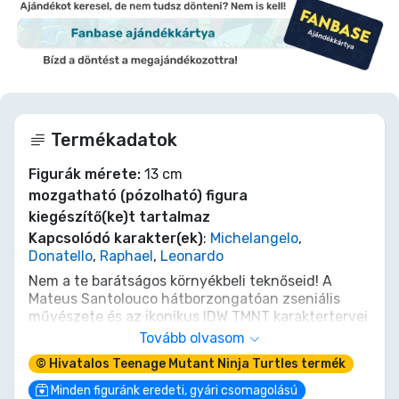
Termékadatok
Figurák mérete:
13 cm
mozgatható (pózolható) figura
kiegészítő(ke)t tartalmaz
Kapcsolódó karakter(ek)
:
Michelangelo
,
Donatello
,
Raphael
,
Leonardo
Nem a te barátságos környékbeli teknőseid! A
Mateus Santolouco hátborzongatóan zseniális
művészete és az ikonikus IDW TMNT karaktertervei
ihlették, a The Loyal Subjects bemutat egy
Tovább olvasom
hátborzongató TMNT Heroes 4-es csomagot egy
© Hivatalos Teenage Mutant Ninja Turtles termék
áhított képregényes monokróm színvilágban,
melyben kedvenc mutáns teknőseink zombi
Minden figuránk eredeti, gyári csomagolású