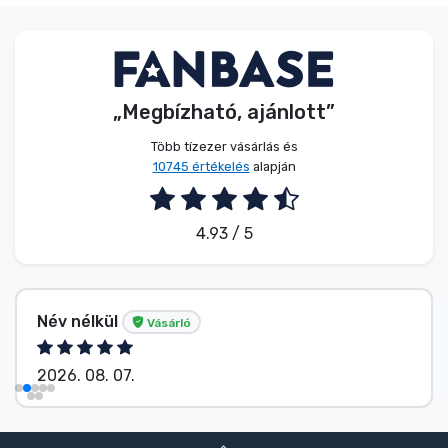
„Megbízható, ajánlott”
Több tízezer vásárlás és
10745 értékelés
alapján
4.93 / 5
Név nélkül
Vásárló
2026. 08. 07.