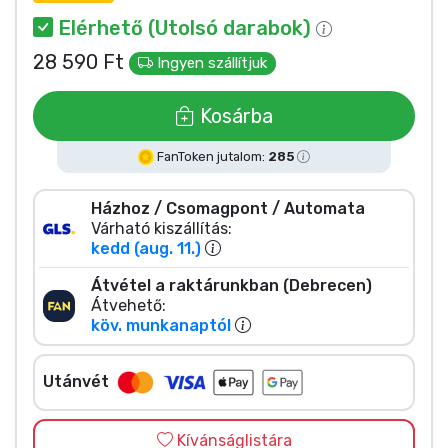
Zenés cuccok
Elérhető (Utolsó darabok)
28 590 Ft
Ingyen szállítjuk
Terméktípusok
Kosárba
Márkák
FanToken jutalom:
285
Házhoz / Csomagpont / Automata
Várható kiszállítás:
kedd (aug. 11.)
Átvétel a raktárunkban (Debrecen)
Átvehető:
köv. munkanaptól
Utánvét
Kívánságlistára