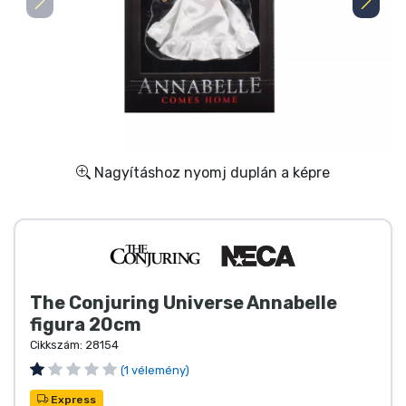
Ajándékkártya
Szállítás és fizetés
Sorozatos cuccok
Filmes cuccok
Nagyításhoz nyomj duplán a képre
Mesés cuccok
Animés cuccok
The Conjuring Universe Annabelle
Gamer cuccok
figura 20cm
Cikkszám:
28154
Sportos cuccok
(1 vélemény)
Express