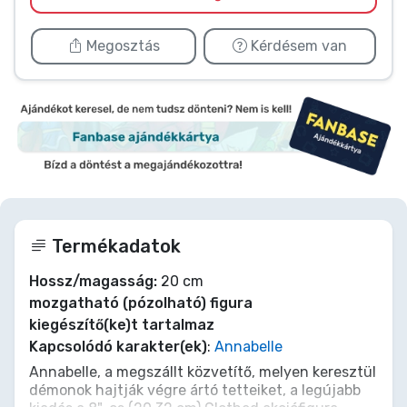
Megosztás
Kérdésem van
Termékadatok
Hossz/magasság:
20 cm
mozgatható (pózolható) figura
kiegészítő(ke)t tartalmaz
Kapcsolódó karakter(ek)
:
Annabelle
Annabelle, a megszállt közvetítő, melyen keresztül
démonok hajtják végre ártó tetteiket, a legújabb