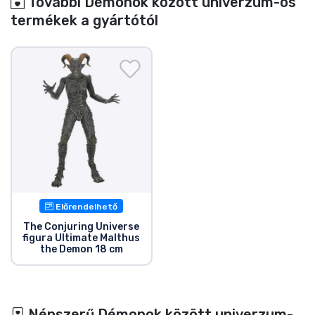
További Démonok között univerzum-os
termékek a gyártótól
Előrendelhető
The Conjuring Universe
figura Ultimate Malthus
the Demon 18 cm
Népszerű Démonok között univerzum-