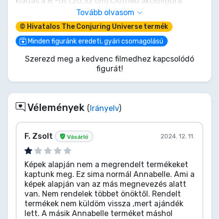
kiadás a 8"-os (20,32 cm) Clothed akciófigura
sorozatban.
Tovább olvasom
© Hivatalos The Conjuring Universe termék
Ez a megszállt baba teljesen beállítható, puha
anyagból készült fehér ruhát és piros rózsaszín
Minden figuránk eredeti, gyári csomagolású
övet visel. 2 cserélhető fejjel érkezik, melyek egy
Szerezd meg a kedvenc filmedhez kapcsolódó
normál kifejezést és egy rongyos, repedt portrét
figurát!
ábrázolnak. Ablakos dobozban érkezik, amely a
védő vitrinjére hasonlít. Dobozból kibontó gyűjtők,
vigyázat!
Vélemények
(
Irányelv
)
F. Zsolt
2024. 12. 11.
Vásárló
Képek alapján nem a megrendelt termékeket
kaptunk meg. Ez sima normál Annabelle. Ami a
képek alapján van az más megnevezés alatt
van. Nem rendelek többet önöktől. Rendelt
termékek nem küldöm vissza ,mert ajándék
lett. A másik Annabelle terméket máshol