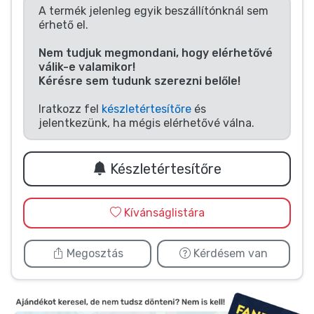
Zenés cuccok
A termék jelenleg egyik beszállítónknál sem
érhető el.
Terméktípusok
Nem tudjuk megmondani, hogy elérhetővé
válik-e valamikor!
Kérésre sem tudunk szerezni belőle!
Márkák
Iratkozz fel
készletértesítőre
és
jelentkezünk, ha mégis elérhetővé válna.
Készletértesítőre
Kívánságlistára
Megosztás
Kérdésem van