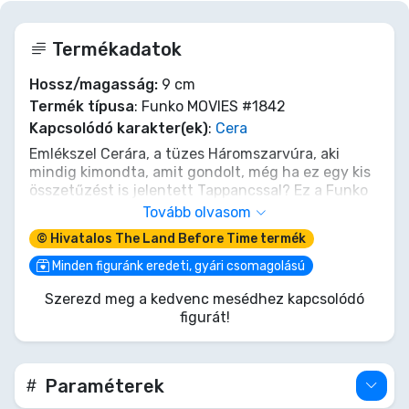
Termékadatok
Hossz/magasság:
9 cm
Termék típusa
: Funko MOVIES #1842
Kapcsolódó karakter(ek)
:
Cera
Emlékszel Cerára, a tüzes Háromszarvúra, aki
mindig kimondta, amit gondolt, még ha ez egy kis
összetűzést is jelentett Tappancssal? Ez a Funko
POP! megragadja makacs szellemét és
Tovább olvasom
tagadhatatlan bátorságát a Nagy Völgy felé
© Hivatalos The Land Before Time termék
vezető veszélyes úton. Add hozzá ezt a 9 cm-es
vinyl figurát a csordádhoz, és hagyd, hogy
Minden figuránk eredeti, gyári csomagolású
emlékeztessen: a legkeményebb külső is hűséges
Szerezd meg a kedvenc mesédhez kapcsolódó
szívet rejthet. Tökéletes nosztalgia, készen arra,
figurát!
hogy polcodon őrködjön bármely Élesfogú ellen!
Paraméterek