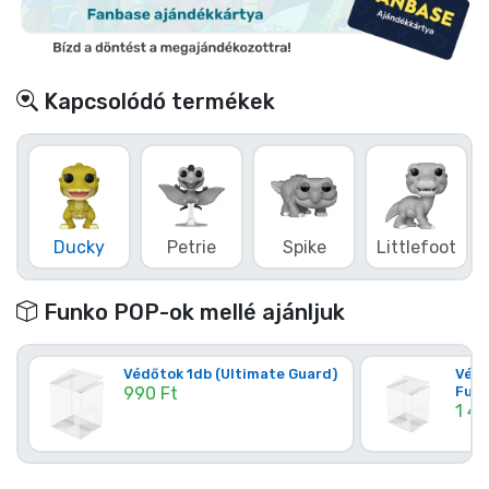
Kapcsolódó termékek
Ducky
Petrie
Spike
Littlefoot
Funko POP-ok mellé ajánljuk
Védőtok 1db (Ultimate Guard)
Védő
990 Ft
Funk
1 49