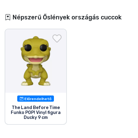
Népszerű Őslények országás cuccok
Előrendelhető
The Land Before Time
Funko POP! Vinyl figura
Ducky 9 cm