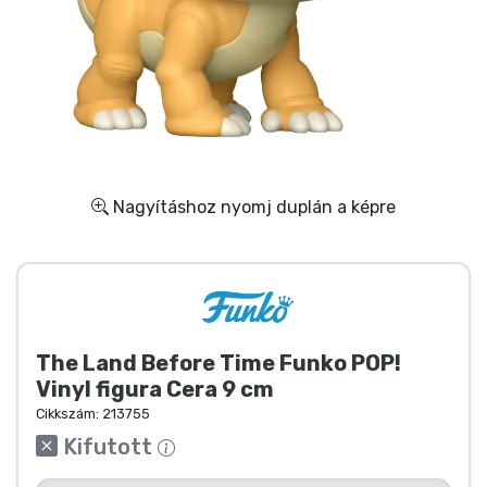
Ajándékkártya
Szállítás és fizetés
Sorozatos cuccok
Filmes cuccok
Nagyításhoz nyomj duplán a képre
Mesés cuccok
Animés cuccok
The Land Before Time Funko POP!
Gamer cuccok
Vinyl figura Cera 9 cm
Cikkszám:
213755
Sportos cuccok
Kifutott