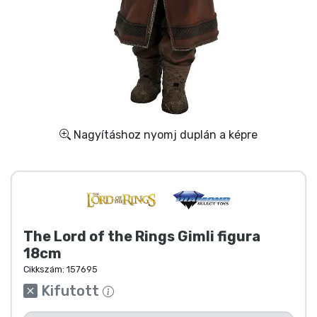
Ajándékkártya
Szállítás és fizetés
Sorozatos cuccok
Filmes cuccok
Nagyításhoz nyomj duplán a képre
Mesés cuccok
Animés cuccok
The Lord of the Rings Gimli figura
Gamer cuccok
18cm
Cikkszám:
157695
Sportos cuccok
Kifutott