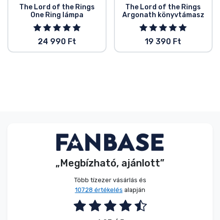
The Lord of the Rings
The Lord of the Rings
One Ring lámpa
Argonath könyvtámasz
24 990 Ft
19 390 Ft
„Megbízható, ajánlott”
Több tízezer vásárlás és
10728 értékelés
alapján