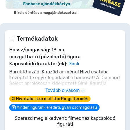
Termékadatok
Hossz/magasság:
18 cm
mozgatható (pózolható) figura
Kapcsolódó karakter(ek)
:
Gimli
Baruk Khazâd! Khazâd ai-mênu! Hívd csatába
Középfölde egyik legádázabb harcosát! A Diamond
Select aprólékosan kidolgozott Gimli figurája
készen áll, hogy polcod ékévé váljon, hűen idézve
Tovább olvasom
Glóin fiának rettenthetetlen szellemét. Ez a 18 cm-
© Hivatalos Lord of the Rings termék
es törp nem csak egy szobor; egy darabka a
hegyek szívéből, egy eskütétel a Szövetséghez.
Minden figuránk eredeti, gyári csomagolású
Szerezd meg, és hagyd, hogy a gyűjteményedben
Szerezd meg a kedvenc filmedhez kapcsolódó
is visszhangozzon: 'És a bárdjaMMAL!'
figurát!