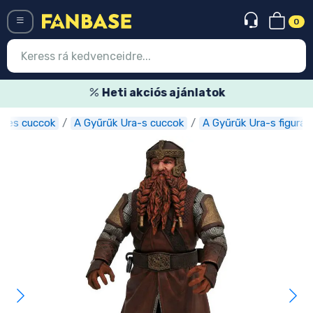
0
Menü
Heti akciós ajánlatok
lmes cuccok
A Gyűrűk Ura-s cuccok
A Gyűrűk Ura-s figurák
Belépés
Regisztráció
Legújabb cuccok
Akciós ajánlatok
Express szállítás
Előrendelhető cuccok
Outlet cuccok