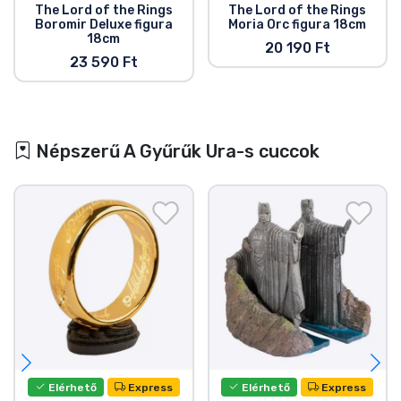
The Lord of the Rings
The Lord of the Rings
Boromir Deluxe figura
Moria Orc figura 18cm
18cm
20 190 Ft
23 590 Ft
Népszerű A Gyűrűk Ura-s cuccok
Elérhető
Express
Elérhető
Express