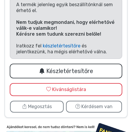
Zenés cuccok
A termék jelenleg egyik beszállítónknál sem
érhető el.
Terméktípusok
Nem tudjuk megmondani, hogy elérhetővé
válik-e valamikor!
Kérésre sem tudunk szerezni belőle!
Márkák
Iratkozz fel
készletértesítőre
és
jelentkezünk, ha mégis elérhetővé válna.
Készletértesítőre
Kívánságlistára
Megosztás
Kérdésem van