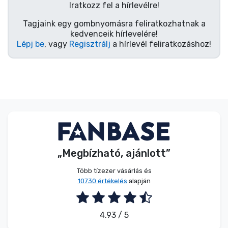
Zenés cuccok
Iratkozz fel a hírlevélre!
Tagjaink egy gombnyomásra feliratkozhatnak a
kedvenceik hírlevelére!
Terméktípusok
Lépj be
, vagy
Regisztrálj
a hírlevél feliratkozáshoz!
Márkák
„Megbízható, ajánlott”
Több tízezer vásárlás és
10730 értékelés
alapján
4.93 / 5