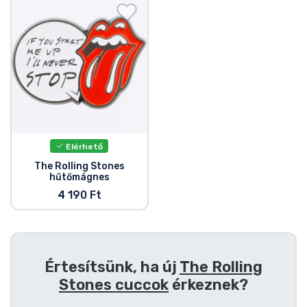
Ajándékkártya
Szállítás és fizetés
Sorozatos cuccok
Filmes cuccok
Elérhető
Mesés cuccok
The Rolling Stones
hűtőmágnes
Animés cuccok
4 190 Ft
Gamer cuccok
Értesítsünk, ha új
The Rolling
Sportos cuccok
Stones cuccok
érkeznek?