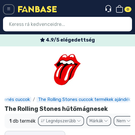
0
Menü
4.9/5 elégedettség
Belépés
Regisztráció
Legújabb cuccok
Akciós ajánlatok
Express szállítás
Zenés cuccok
The Rolling Stones cuccok termékek ajándéko
The Rolling Stones hűtőmágnesek
Előrendelhető cuccok
1
db termék
Legnépszerűbb
Márkák
Nem
Outlet cuccok