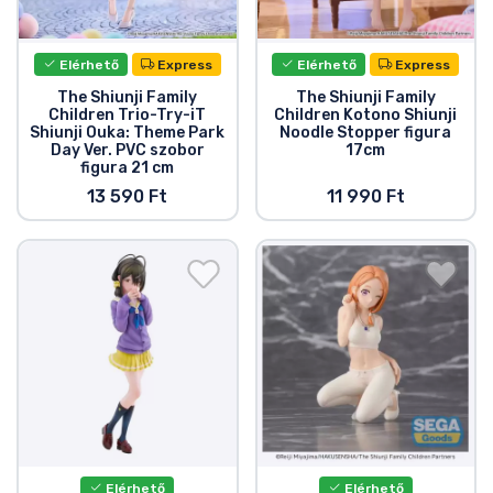
Ajándékkártya
Szállítás és fizetés
Elérhető
Express
Elérhető
Express
The Shiunji Family
The Shiunji Family
Children Trio-Try-iT
Children Kotono Shiunji
Sorozatos cuccok
Shiunji Ouka: Theme Park
Noodle Stopper figura
Day Ver. PVC szobor
17cm
figura 21 cm
Filmes cuccok
13 590 Ft
11 990 Ft
Mesés cuccok
Animés cuccok
Gamer cuccok
Sportos cuccok
Elérhető
Elérhető