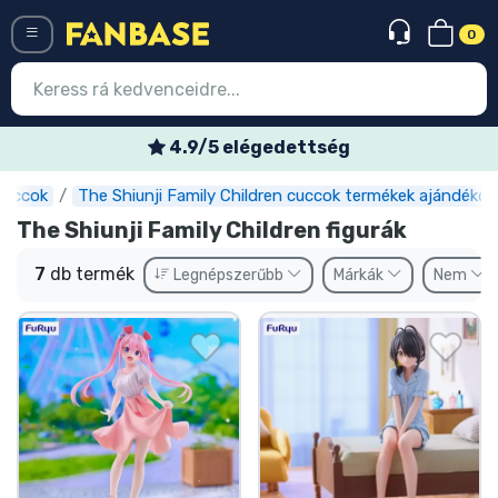
0
Menü
4.9/5 elégedettség
cuccok
The Shiunji Family Children cuccok termékek ajándékok
Belépés
Regisztráció
The Shiunji Family Children figurák
Legújabb cuccok
7
db termék
Legnépszerűbb
Márkák
Nem
Akciós ajánlatok
Express szállítás
Előrendelhető cuccok
Outlet cuccok