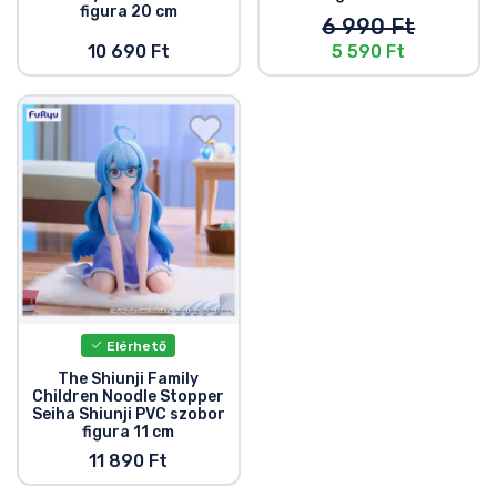
figura 20 cm
6 990 Ft
10 690 Ft
5 590 Ft
Elérhető
The Shiunji Family
Children Noodle Stopper
Seiha Shiunji PVC szobor
figura 11 cm
11 890 Ft