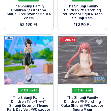
Zenés cuccok
The Shiunji Family
The Shiunji Family
Children 1/7 Kotono
Children PM Perching
Shiunji PVC szobor figura
PVC szobor figura Banri
Terméktípusok
22 cm
Shiunji 9 cm
52 190 Ft
11 390 Ft
Márkák
Akciós
Elérhető
Elérhető
The Shiunji Family
The Shiunji Family
Children Trio-Try-iT
Children PM Perching
Shiunji Kotono: Theme
Ouka Shiunji PVC szobor
Park Day Ver. PVC szobor
figura 9 cm