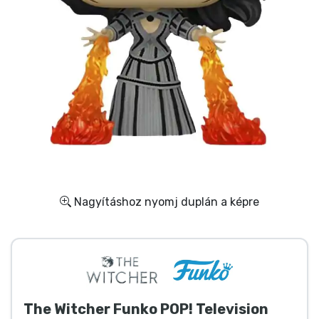
Ajándékkártya
Szállítás és fizetés
Sorozatos cuccok
Filmes cuccok
Mesés cuccok
Animés cuccok
Nagyításhoz nyomj duplán a képre
Gamer cuccok
Sportos cuccok
The Witcher Funko POP! Television