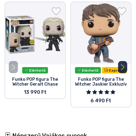
Elérhető
Elérhető
Express
Funko POP figura The
Funko POP figura The
Witcher Geralt Chase
Witcher Jaskier Exkluzív
13 990 Ft
6 490 Ft
Népszerű Vajákos cuccok