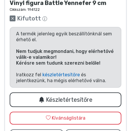
Zenés cuccok
Vinyl figura Battle Yennefer 9 cm
Cikkszám:
194122
Kifutott
Terméktípusok
A termék jelenleg egyik beszállítónknál sem
Márkák
érhető el.
Nem tudjuk megmondani, hogy elérhetővé
válik-e valamikor!
Kérésre sem tudunk szerezni belőle!
Iratkozz fel
készletértesítőre
és
jelentkezünk, ha mégis elérhetővé válna.
Készletértesítőre
Kívánságlistára