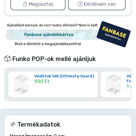
Megosztás
Kérdésem van
Funko POP-ok mellé ajánljuk
Védőtok 1db (Ultimate Guard)
Védő
990 Ft
Funk
1 49
Termékadatok