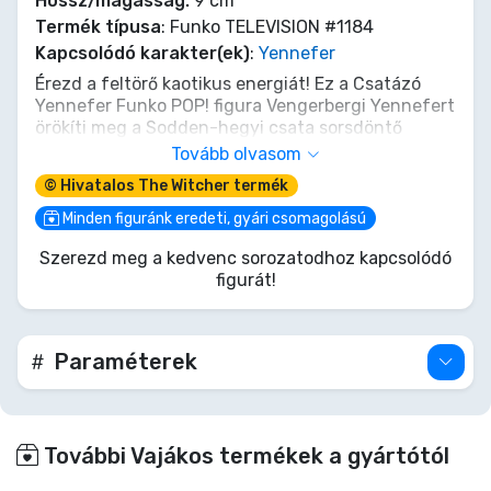
Hossz/magasság:
9 cm
Termék típusa
: Funko TELEVISION #1184
Kapcsolódó karakter(ek)
:
Yennefer
Érezd a feltörő kaotikus energiát! Ez a Csatázó
Yennefer Funko POP! figura Vengerbergi Yennefert
örökíti meg a Sodden-hegyi csata sorsdöntő
pillanatában. Tűzzel az ujjai végén, és
Tovább olvasom
elszántsággal (vérző) szemeiben, készen áll, hogy
© Hivatalos The Witcher termék
dacoljon magával a végzettel. Add ezt a hatalmas
varázslónőt a Vaják sagából a gyűjteményedhez,
Minden figuránk eredeti, gyári csomagolású
és hagyd, hogy zabolátlan mágiája újraformálja a
Szerezd meg a kedvenc sorozatodhoz kapcsolódó
polcodat! Vannak árak, amiket vérrel fizetünk, de
figurát!
ez a kincs csak egy kattintásnyira van.
Paraméterek
További Vajákos termékek a gyártótól