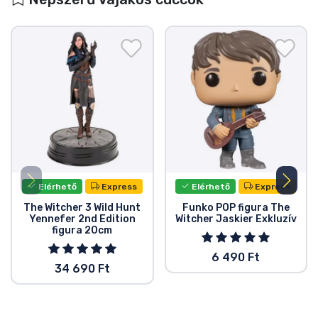
Elérhető
Express
Elérhető
Express
The Witcher 3 Wild Hunt
Funko POP figura The
Yennefer 2nd Edition
Witcher Jaskier Exkluzív
figura 20cm
6 490 Ft
34 690 Ft