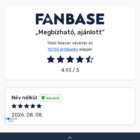
Zenés cuccok
Terméktípusok
„Megbízható, ajánlott”
Márkák
Több tízezer vásárlás és
10750 értékelés
alapján
4.93 / 5
Név nélkül
Vásárló
2026. 08. 08.