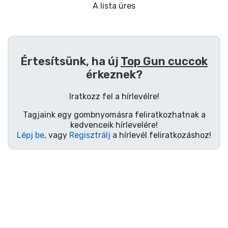
Ajándékkártya
A lista üres
Szállítás és fizetés
Sorozatos cuccok
Értesítsünk, ha új
Top Gun cuccok
érkeznek?
Filmes cuccok
Iratkozz fel a hírlevélre!
Mesés cuccok
Tagjaink egy gombnyomásra feliratkozhatnak a
kedvenceik hírlevelére!
Lépj be
, vagy
Regisztrálj
a hírlevél feliratkozáshoz!
Animés cuccok
Gamer cuccok
Sportos cuccok