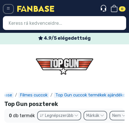
0
Menü
4.9/5 elégedettség
Belépés
Regisztráció
Legújabb cuccok
Akciós ajánlatok
Express szállítás
nbase
Filmes cuccok
Top Gun cuccok termékek ajándékok
Top Gun poszterek
Előrendelhető cuccok
0
db termék
Legnépszerűbb
Márkák
Nem
Outlet cuccok