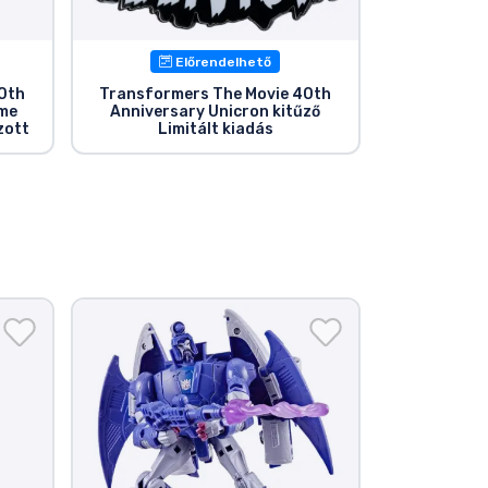
Előrendelhető
0th
Transformers The Movie 40th
rme
Anniversary Unicron kitűző
zott
Limitált kiadás