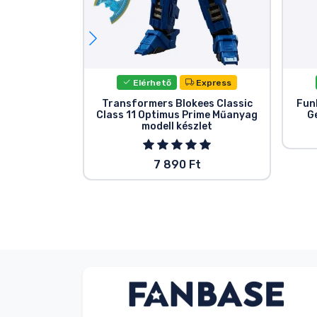
Elérhető
Express
Transformers Blokees Classic
Fun
Class 11 Optimus Prime Műanyag
G
modell készlet
7 890 Ft
Név nélkül
Vásárló