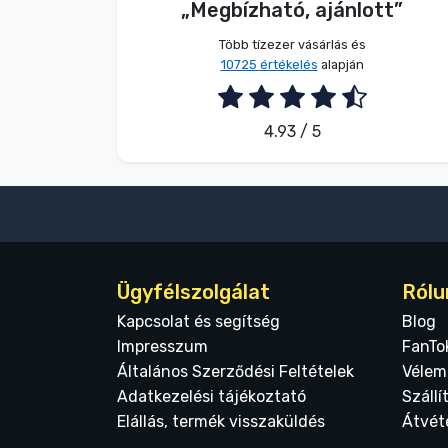
„Megbízható, ajánlott”
2026. 08. 05.
Több tízezer vásárlás és
10725 értékelés
alapján
4.93 / 5
Ügyfélszolgálat
Rólu
Kapcsolat és segítség
Blog
Impresszum
FanTo
Általános Szerződési Feltételek
Vélem
Adatkezelési tájékoztató
Szállí
Elállás, termék visszaküldés
Átvét