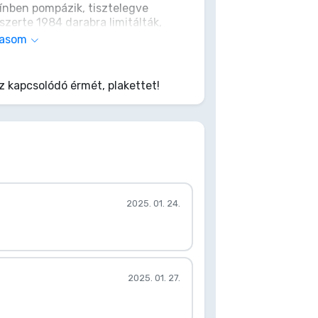
ínben pompázik, tisztelegve
szerte 1984 darabra limitálták,
re. Minden medál egyedileg
vasom
állító állvánnyal érkezik.
 kapcsolódó érmét, plakettet!
2025. 01. 24.
2025. 01. 27.