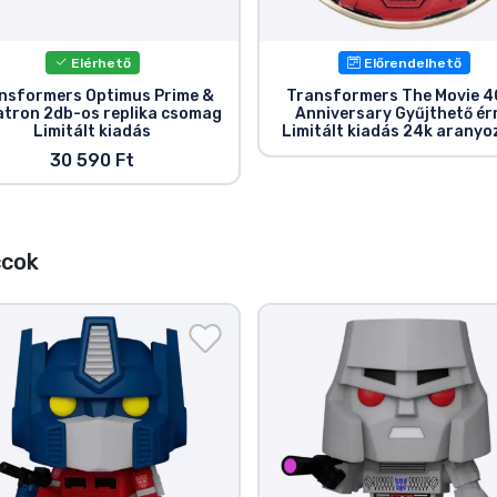
Elérhető
Előrendelhető
nsformers Optimus Prime &
Transformers The Movie 4
tron 2db-os replika csomag
Anniversary Gyűjthető é
Limitált kiadás
Limitált kiadás 24k aranyo
30 590 Ft
ccok