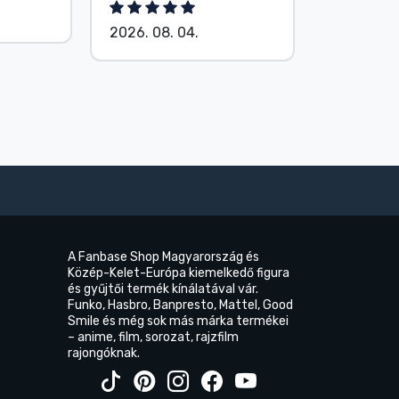
2026. 08.
2026. 08. 04.
A Fanbase Shop Magyarország és
Közép-Kelet-Európa kiemelkedő figura
és gyűjtői termék kínálatával vár.
Funko, Hasbro, Banpresto, Mattel, Good
Smile és még sok más márka termékei
– anime, film, sorozat, rajzfilm
rajongóknak.