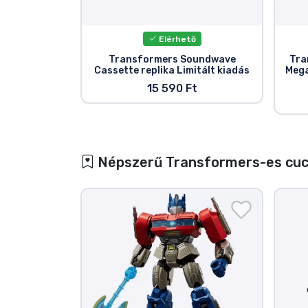
Elérhető
Transformers Soundwave
Tra
Cassette replika Limitált kiadás
Mega
15 590 Ft
Népszerű Transformers-es cu