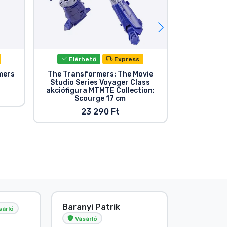
Elérhető
Express
Elér
mers
The Transformers: The Movie
Transforme
Studio Series Voyager Class
Series Bu
akciófigura MTMTE Collection:
Scourge 17 cm
23 290 Ft
Baranyi Patrik
E. Hipsá
sárló
Vásárló