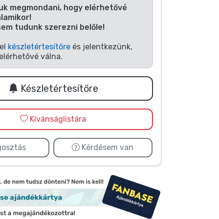
uk megmondani, hogy elérhetővé
alamikor!
sem tudunk szerezni belőle!
fel
készletértesítőre
és jelentkezünk,
elérhetővé válna.
Készletértesítőre
Kívánságlistára
osztás
Kérdésem van