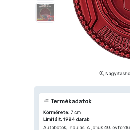
Szállítás és fizetés
Sorozatos cuccok
Filmes cuccok
Mesés cuccok
Animés cuccok
Nagyításhoz
Gamer cuccok
Termékadatok
Sportos cuccok
Körmérete:
7 cm
Limitált, 1984 darab
Zenés cuccok
Autobotok, indulás! A jófiúk 40. évford