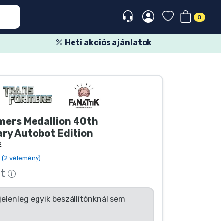
0
Heti akciós ajánlatok
mers Medallion 40th
ry Autobot Edition
2
(2 vélemény)
tt
jelenleg egyik beszállítónknál sem