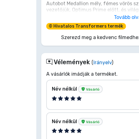
Autobot Medallion mély, fémes vörös sz
vezetőjük, Optimus Prime előtt, és világ
Terméktípusok
utalva a Transformers megjelenési évé
Tovább ol
számozott, és egy bemutató dobozban, ki
© Hivatalos Transformers termék
Márkák
- Átmérő: 7 cm
Szerezd meg a kedvenc filmedhez
Vélemények
(
Irányelv
)
A vásárlók imádják a terméket.
Név nélkül
Vásárló
Név nélkül
Vásárló