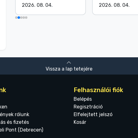
2026. 08. 04.
2026. 08. 04.
Vissza a lap tetejére
nk
Felhasználói fiók
Belépés
ken
Regisztráció
ények rólunk
Elfelejtett jelszó
tás és fizetés
Kosár
eli Pont (Debrecen)