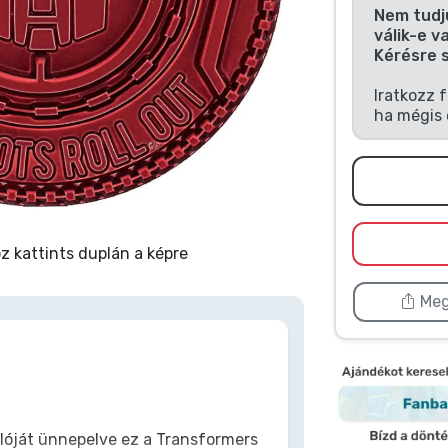
Nem tudj
válik-e v
Kérésre 
Iratkozz 
ha mégis 
 kattints duplán a képre
Meg
ulóját ünnepelve ez a Transformers