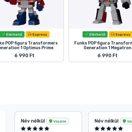
Elérhető
Express
Elérhető
Express
ko POP figura Transformers
Funko POP figura Transfor
eneration 1 Optimus Prime
Generation 1 Megatron
6 990 Ft
6 990 Ft
Név nélkül
Név nélkül
Vásárló
Vá